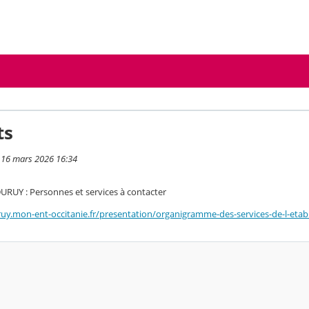
ts
i 16 mars 2026 16:34
RUY : Personnes et services à contacter
ruy.mon-ent-occitanie.fr/presentation/organigramme-des-services-de-l-etab