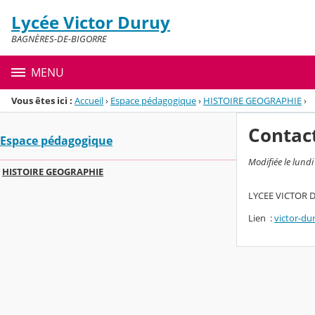
Panneau de gestion des cookies
Lycée Victor Duruy
Menu de la rubrique
Contenu
BAGNÈRES-DE-BIGORRE
MENU
Vous êtes ici :
Accueil
›
Espace pédagogique
›
HISTOIRE GEOGRAPHIE
›
Contac
Espace pédagogique
Modifiée le lund
HISTOIRE GEOGRAPHIE
LYCEE VICTOR DU
Lien :
victor-du