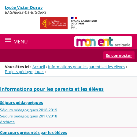
Panneau de gestion des cookies
Lycée Victor Duruy
Menu de la rubrique
Contenu
BAGNÈRES-DE-BIGORRE
MENU
Se connecter
Vous êtes ici :
Accueil
›
Informations pour les parents et les élèves
›
Projets pédagogiques
›
Informations pour les parents et les élèves
Séjours pédagogiques
Séjours pédagogiques 2018-2019
Séjours pédagogiques 2017/2018
Archives
Concours présentés par les élèves