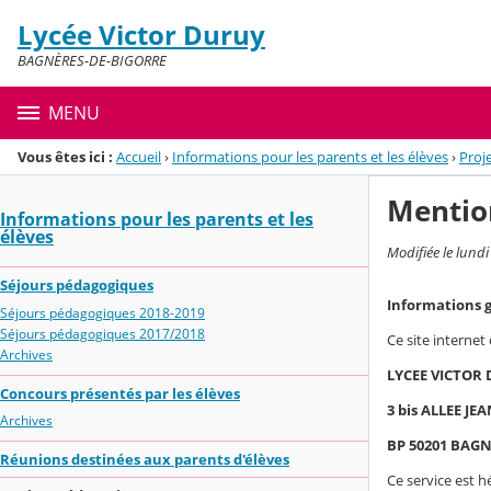
Panneau de gestion des cookies
Lycée Victor Duruy
Menu de la rubrique
Contenu
BAGNÈRES-DE-BIGORRE
MENU
Vous êtes ici :
Accueil
›
Informations pour les parents et les élèves
›
Proj
Mentio
Informations pour les parents et les
élèves
Modifiée le lund
Séjours pédagogiques
Informations 
Séjours pédagogiques 2018-2019
Séjours pédagogiques 2017/2018
Ce site internet
Archives
LYCEE VICTOR
Concours présentés par les élèves
3 bis ALLEE JE
Archives
BP 50201 BAG
Réunions destinées aux parents d'élèves
Ce service est h