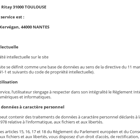
e Ritay 31000 TOULOUSE
 service est :
 Kervégan, 44000 NANTES
llectuelle
té intellectuelle sur le site
 site se définit comme une base de données au sens de la directive du 11 mars 
341-1 et suivants du code de propriété intellectuelle).
ilisation
service, l’utilisateur s’engage à respecter dans son intégralité le Règlement I
mériques et informatiques.
s données à caractère personnel
eut contenir des traitements de données à caractère personnel déclarés à la 
978 relative à l'informatique, aux fichiers et aux libertés.
es articles 15, 16, 17 et 18 du Règlement du Parlement européen et du Conseil 
aux fichiers et aux libertés, vous disposez d'un droit d'accès, de rectificatio