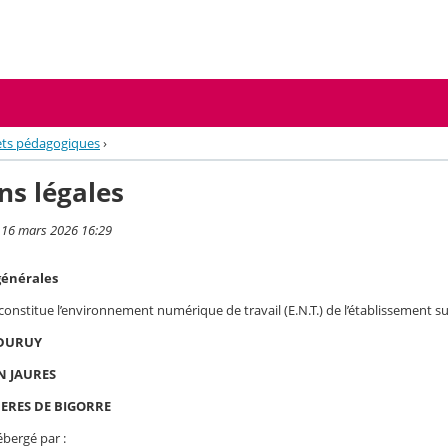
ets pédagogiques
›
ns légales
i 16 mars 2026 16:29
générales
 constitue l’environnement numérique de travail (E.N.T.) de l’établissement su
 DURUY
AN JAURES
NERES DE BIGORRE
ébergé par :