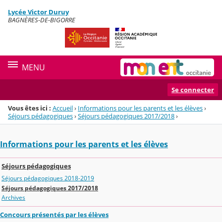
Panneau de gestion des cookies
Lycée Victor Duruy
Menu de la rubrique
Contenu
BAGNÈRES-DE-BIGORRE
MENU
Se connecter
Vous êtes ici :
Accueil
›
Informations pour les parents et les élèves
›
Séjours pédagogiques
›
Séjours pédagogiques 2017/2018
›
Informations pour les parents et les élèves
Séjours pédagogiques
Séjours pédagogiques 2018-2019
Séjours pédagogiques 2017/2018
Archives
Concours présentés par les élèves