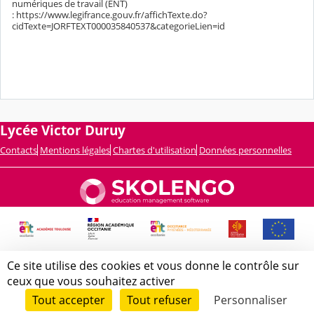
numériques de travail (ENT)
: https://www.legifrance.gouv.fr/affichTexte.do?
cidTexte=JORFTEXT000035840537&categorieLien=id
Lycée Victor Duruy
Contacts
Mentions légales
Chartes d'utilisation
Données personnelles
Ce site utilise des cookies et vous donne le contrôle sur
ceux que vous souhaitez activer
Tout accepter
Tout refuser
Personnaliser