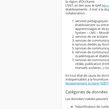
la région d’Occitanie.
L’ENT, en lien avec le GAR (
en s
établissements : il met à la 
collaboration :
services pédagogiques :
établissement ou entre
apprentissages et de 
System -- LMS -- Moodle
services de vie scolaire 
services de communicati
services dédiés au fonc
services de communicati
services de communicati
Académiques et établi
services de communicat
ciblée, publication d'i
manuels scolaires…) su
En tout état de cause les donn
indispensables à la fourniture 
l’enseignement scolaire (SDET)
Catégories de données 
Les données traitées peuvent ê
l’identification de l'ut