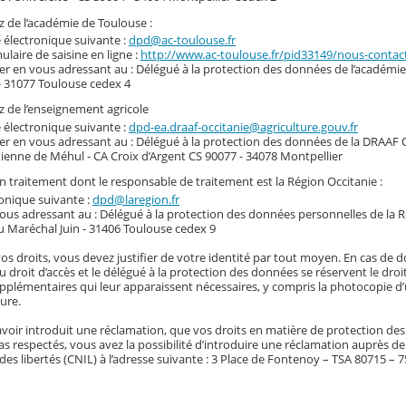
 de l’académie de Toulouse :
e électronique suivante :
dpd@ac-toulouse.fr
mulaire de saisine en ligne :
http://www.ac-toulouse.fr/pid33149/nous-conta
ier en vous adressant au : Délégué à la protection des données de l’académie
- 31077 Toulouse cedex 4
 de l’enseignement agricole
e électronique suivante :
dpd-ea.draaf-occitanie@agriculture.gouv.fr
ier en vous adressant au : Délégué à la protection des données de la DRAAF O
ienne de Méhul - CA Croix d’Argent CS 90077 - 34078 Montpellier
un traitement dont le responsable de traitement est la Région Occitanie :
ronique suivante :
dpd@laregion.fr
vous adressant au : Délégué à la protection des données personnelles de la 
u Maréchal Juin - 31406 Toulouse cedex 9
vos droits, vous devez justifier de votre identité par tout moyen. En cas de 
du droit d’accès et le délégué à la protection des données se réservent le dro
plémentaires qui leur apparaissent nécessaires, y compris la photocopie d’u
ure.
voir introduit une réclamation, que vos droits en matière de protection de
s respectés, vous avez la possibilité d’introduire une réclamation auprès d
des libertés (CNIL) à l’adresse suivante : 3 Place de Fontenoy – TSA 80715 – 