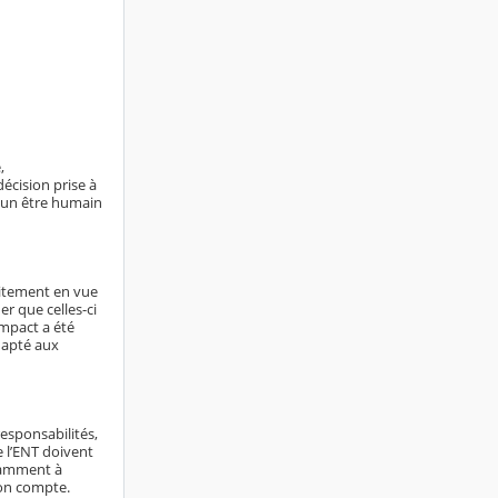
,
écision prise à
ucun être humain
aitement en vue
er que celles-ci
impact a été
dapté aux
responsabilités,
e l’ENT doivent
otamment à
son compte.