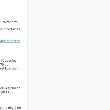
pédagogiques,
pour certaines
ire de l’accès
ité avec les
679 du
et libertés »
e du règlement
s (RGPD).
econd degré de