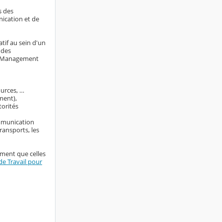
s des
nication et de
tif au sein d'un
 des
ng Management
ources, …
ment),
torités
ommunication
ransports, les
ement que celles
e Travail pour