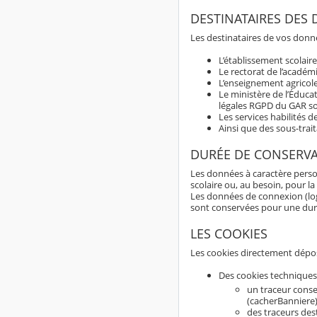
DESTINATAIRES DES
Les destinataires de vos donné
L’établissement scolaire
Le rectorat de l’académ
L’enseignement agricole
Le ministère de l’Éduca
légales RGPD du GAR so
Les services habilités d
Ainsi que des sous-trai
DURÉE DE CONSERV
Les données à caractère perso
scolaire ou, au besoin, pour la
Les données de connexion (logs
sont conservées pour une du
LES COOKIES
Les cookies directement dépos
Des cookies techniques
un traceur conse
(cacherBanniere)
des traceurs dest