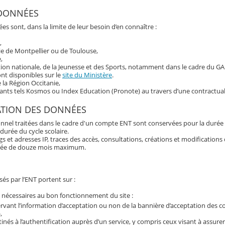
 DONNÉES
es sont, dans la limite de leur besoin d’en connaître :
,
ie de Montpellier ou de Toulouse,
,
tion nationale, de la Jeunesse et des Sports, notamment dans le cadre du G
nt disponibles sur le
site du Ministère
.
e la Région Occitanie,
tants tels Kosmos ou Index Education (Pronote) au travers d’une contractual
ATION DES DONNÉES
nnel traitées dans le cadre d'un compte ENT sont conservées pour la durée 
 durée du cycle scolaire.
 et adresses IP, traces des accès, consultations, créations et modification
rée de douze mois maximum.
és par l’ENT portent sur :
 nécessaires au bon fonctionnement du site :
rvant l’information d’acceptation ou non de la bannière d’acceptation des c
,
inés à l’authentification auprès d’un service, y compris ceux visant à assurer