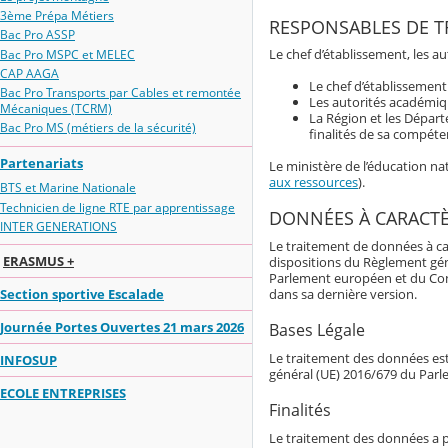
3ème Prépa Métiers
RESPONSABLES DE T
Bac Pro ASSP
Le chef d’établissement, les a
Bac Pro MSPC et MELEC
CAP AAGA
Le chef d’établissemen
Bac Pro Transports par Cables et remontée
Les autorités académiqu
Mécaniques (TCRM)
La Région et les Dépar
Bac Pro MS (métiers de la sécurité)
finalités de sa compéte
Partenariats
Le ministère de l’éducation n
aux ressources
).
BTS et Marine Nationale
Technicien de ligne RTE par apprentissage
DONNÉES À CARACT
INTER GENERATIONS
Le traitement de données à ca
ERASMUS +
dispositions du Règlement gé
Parlement européen et du Consei
dans sa dernière version.
Section sportive Escalade
Journée Portes Ouvertes 21 mars 2026
Bases Légale
Le traitement des données est 
INFOSUP
général (UE) 2016/679 du Parl
ECOLE ENTREPRISES
Finalités
Le traitement des données a p