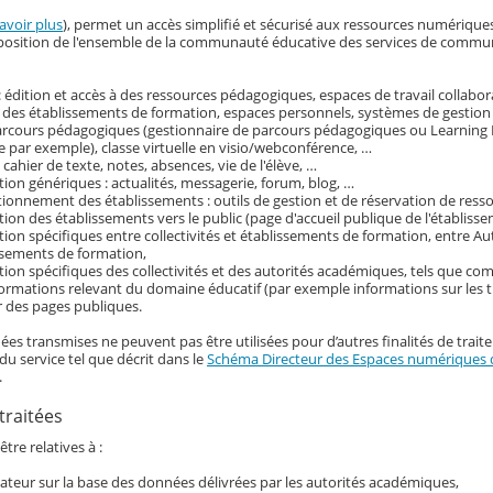
avoir plus
), permet un accès simplifié et sécurisé aux ressources numérique
disposition de l'ensemble de la communauté éducative des services de commu
 édition et accès à des ressources pédagogiques, espaces de travail collabora
 des établissements de formation, espaces personnels, systèmes de gestion
parcours pédagogiques (gestionnaire de parcours pédagogiques ou Learni
 par exemple), classe virtuelle en visio/webconférence, …
: cahier de texte, notes, absences, vie de l'élève, …
on génériques : actualités, messagerie, forum, blog, …
tionnement des établissements : outils de gestion et de réservation de ress
on des établissements vers le public (page d'accueil publique de l'établisse
on spécifiques entre collectivités et établissements de formation, entre Au
ssements de formation,
ion spécifiques des collectivités et des autorités académiques, tels que c
nformations relevant du domaine éducatif (par exemple informations sur les t
r des pages publiques.
ées transmises ne peuvent pas être utilisées pour d’autres finalités de trait
du service tel que décrit dans le
Schéma Directeur des Espaces numériques d
.
traitées
tre relatives à :
ilisateur sur la base des données délivrées par les autorités académiques,