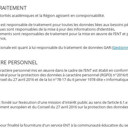
RAITEMENT
utorités académiques et la Région agissent en coresponsabilité.
t est responsable de traitement pour toutes les données liées aux besoins 
es sont responsables de la mise à jour des informations d’identités,
tements sont responsables de traitement pour la mise en œuvre de l’ENT et 
nce,
ationale est quant à lui responsable du traitement de données GAR (
Gestionna
ÈRE PERSONNEL
ractère personnel mis en œuvre dans le cadre de l’ENT est établi en conform
néral pour la protection des données à caractère personnel (RGPD) n°2016/
l du 27 avril 2016 et de la loi n°78-17 du 6 janvier 1978 dite « Informatique 
fondé sur l’exécution d'une mission d'intérêt public au sens de l’article 6.1.
ement européen et du Conseil du 27 avril 2016 sur la protection des donnée
our finalité la fourniture d'un service ENT à la communauté éducative du s