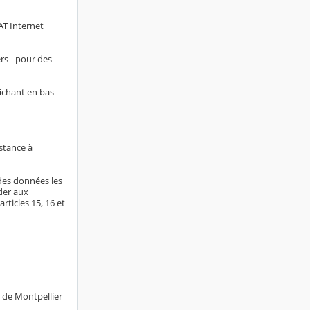
AT Internet
rs - pour des
fichant en bas
stance à
 des données les
der aux
rticles 15, 16 et
e de Montpellier