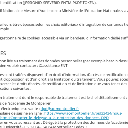
hentification (JESSIONID, SERVERID, ENTMIPKDE-TOKEN),
if National de Mesure d’Audience du Ministère de l’Education Nationale, via 
ailleurs être déposés selon les choix éditoriaux d'intégration de contenus tie
emple.
gestionnaire de cookies, accessible via un bandeau d'information dédié s'af
ES
 non liée au traitement des données personnelles (par exemple besoin d’assi
e bien vouloir contacter : @assistance ENT
 sont traitées disposent d’un droit d’information, d’accès, de rectification
it d’opposition et d'un droit à la limitation du traitement. Vous pouvez accé
cer les droits d’accès, de rectification et de limitation que vous tenez des a
cations suivantes :
un traitement dont le responsable de traitement est le chef d’établissement :
 de l’académie de Montpellier :
e électronique suivante :
dpd@ac-montpellier.fr
mulaire de saisine en ligne :
https://www.ac-montpellier.fr/pid33434/nous-
.html#Contacter_le_delegue_a_la_protection_des_donnees_DPD
ier en vous adressant au : Délégué à la protection des données de l’académi
de l'Université - CS 39004 - 34064 Montpellier Cedex 2