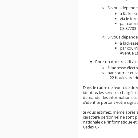
Si vous dépendez
à l’adress
via le for
par courr
CS 87703 
Si vous dépendez
à l’adress
par courr
Avenue Et
Pour un droit relatif à 
à l’adresse élect
par courrier en 
- 22 boulevard d
Dans le cadre de l’exercice de 
identité, les services chargés 
demander les informations sup
d’identité portant votre signat
Si vous estimez, même après a
caractère personnel ne sont pa
nationale de l’informatique et 
Cedex 07.