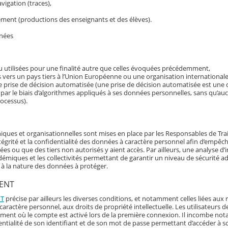
avigation (traces),
ement (productions des enseignants et des élèves).
nnées
 utilisées pour une finalité autre que celles évoquées précédemment,
 vers un pays tiers à l’Union Européenne ou une organisation internationale
ne prise de décision automatisée (une prise de décision automatisée est une d
 par le biais d’algorithmes appliqués à ses données personnelles, sans qu’a
rocessus).
iques et organisationnelles sont mises en place par les Responsables de Tr
’intégrité et la confidentialité des données à caractère personnel afin d’empêch
 ou que des tiers non autorisés y aient accès. Par ailleurs, une analyse d’
démiques et les collectivités permettant de garantir un niveau de sécurité a
t à la nature des données à protéger.
’ENT
NT
précise par ailleurs les diverses conditions, et notamment celles liées aux 
aractère personnel, aux droits de propriété intellectuelle. Les utilisateurs d
oment où le compte est activé lors de la première connexion. Il incombe n
fidentialité de son identifiant et de son mot de passe permettant d’accéder à 