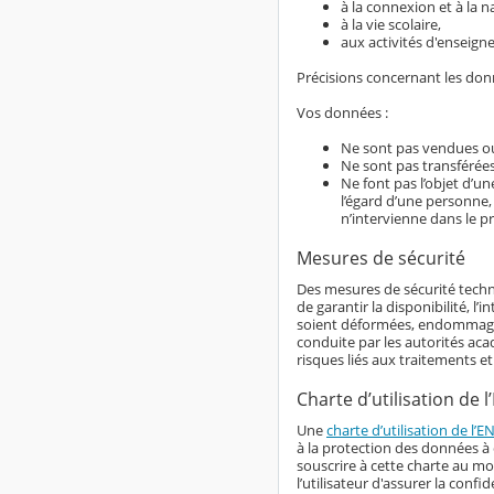
à la connexion et à la n
à la vie scolaire,
aux activités d'enseign
Précisions concernant les do
Vos données :
Ne sont pas vendues ou
Ne sont pas transférées
Ne font pas l’objet d’u
l’égard d’une personne,
n’intervienne dans le p
Mesures de sécurité
Des mesures de sécurité techn
de garantir la disponibilité, l
soient déformées, endommagées
conduite par les autorités aca
risques liés aux traitements e
Charte d’utilisation de l
Une
charte d’utilisation de l’E
à la protection des données à c
souscrire à cette charte au m
l’utilisateur d'assurer la con