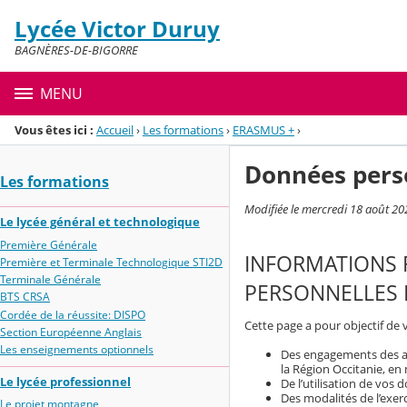
Panneau de gestion des cookies
Lycée Victor Duruy
Menu de la rubrique
Contenu
BAGNÈRES-DE-BIGORRE
MENU
Vous êtes ici :
Accueil
›
Les formations
›
ERASMUS +
›
Données pers
Les formations
Modifiée le mercredi 18 août 20
Le lycée général et technologique
Première Générale
INFORMATIONS 
Première et Terminale Technologique STI2D
Terminale Générale
PERSONNELLES 
BTS CRSA
Cordée de la réussite: DISPO
Cette page a pour objectif de 
Section Européenne Anglais
Les enseignements optionnels
Des engagements des aca
la Région Occitanie, en
Le lycée professionnel
De l’utilisation de vos
Des modalités de l’exerc
Le projet montagne