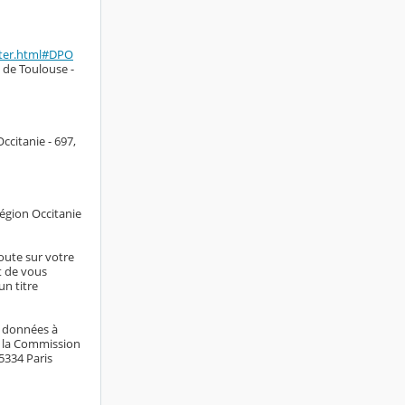
cter.html#DPO
 de Toulouse -
ccitanie - 697,
Région Occitanie
doute sur votre
it de vous
n titre
s données à
e la Commission
75334 Paris