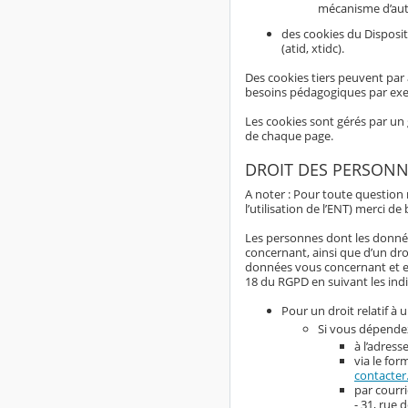
mécanisme d’aut
des cookies du Disposit
(atid, xtidc).
Des cookies tiers peuvent par 
besoins pédagogiques par ex
Les cookies sont gérés par un 
de chaque page.
DROIT DES PERSONN
A noter : Pour toute question
l’utilisation de l’ENT) merci d
Les personnes dont les données
concernant, ainsi que d’un dro
données vous concernant et exer
18 du RGPD en suivant les indi
Pour un droit relatif à 
Si vous dépendez
à l’adress
via le for
contacter
par courr
- 31, rue 