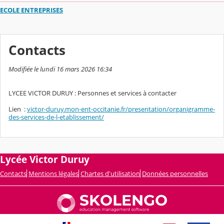
ECOLE ENTREPRISES
Contacts
Modifiée le lundi 16 mars 2026 16:34
LYCEE VICTOR DURUY : Personnes et services à contacter
Lien :
victor-duruy.mon-ent-occitanie.fr/presentation/organigramme-
des-services-de-l-etablissement/
Lycée Victor Duruy
Contacts
Mentions légales
Chartes d'utilisation
Données personnelles