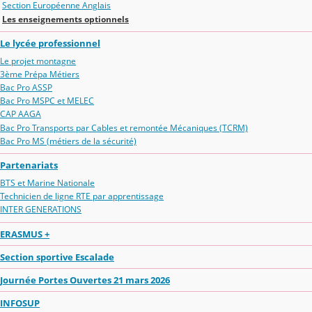
Section Européenne Anglais
Les enseignements optionnels
Le lycée professionnel
Le projet montagne
3ème Prépa Métiers
Bac Pro ASSP
Bac Pro MSPC et MELEC
CAP AAGA
Bac Pro Transports par Cables et remontée Mécaniques (TCRM)
Bac Pro MS (métiers de la sécurité)
Partenariats
BTS et Marine Nationale
Technicien de ligne RTE par apprentissage
INTER GENERATIONS
ERASMUS +
Section sportive Escalade
Journée Portes Ouvertes 21 mars 2026
INFOSUP