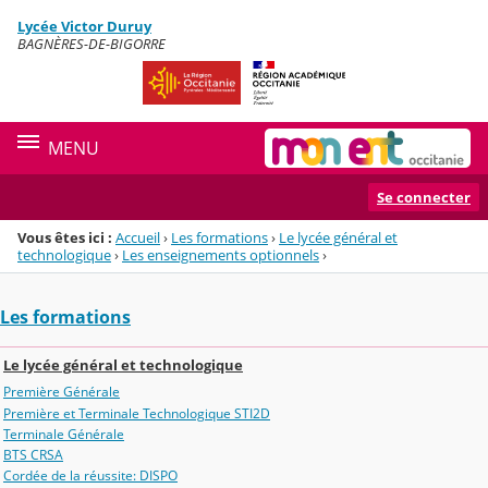
Panneau de gestion des cookies
Lycée Victor Duruy
Menu de la rubrique
Contenu
BAGNÈRES-DE-BIGORRE
MENU
Se connecter
Vous êtes ici :
Accueil
›
Les formations
›
Le lycée général et
technologique
›
Les enseignements optionnels
›
Les formations
Le lycée général et technologique
Première Générale
Première et Terminale Technologique STI2D
Terminale Générale
BTS CRSA
Cordée de la réussite: DISPO