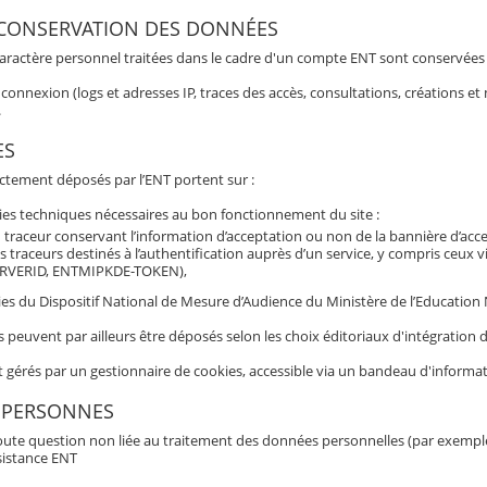
 CONSERVATION DES DONNÉES
aractère personnel traitées dans le cadre d'un compte ENT sont conservées po
connexion (logs et adresses IP, traces des accès, consultations, créations 
.
ES
ectement déposés par l’ENT portent sur :
ies techniques nécessaires au bon fonctionnement du site :
 traceur conservant l’information d’acceptation ou non de la bannière d’acc
s traceurs destinés à l’authentification auprès d’un service, y compris ceux 
RVERID, ENTMIPKDE-TOKEN),
es du Dispositif National de Mesure d’Audience du Ministère de l’Education Nat
s peuvent par ailleurs être déposés selon les choix éditoriaux d'intégratio
t gérés par un gestionnaire de cookies, accessible via un bandeau d'informat
 PERSONNES
oute question non liée au traitement des données personnelles (par exemple b
sistance ENT