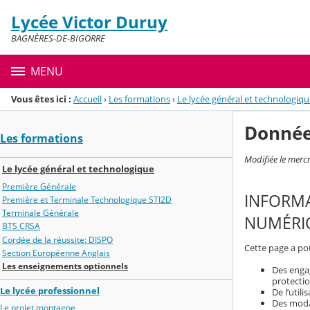
Panneau de gestion des cookies
Lycée Victor Duruy
Menu de la rubrique
Contenu
BAGNÈRES-DE-BIGORRE
MENU
Vous êtes ici :
Accueil
›
Les formations
›
Le lycée général et technologiqu
Donnée
Les formations
Modifiée le merc
Le lycée général et technologique
Première Générale
INFORMA
Première et Terminale Technologique STI2D
Terminale Générale
NUMÉRIQ
BTS CRSA
Cordée de la réussite: DISPO
Cette page a pou
Section Européenne Anglais
Les enseignements optionnels
Des engag
protecti
Le lycée professionnel
De l’util
Des modal
Le projet montagne