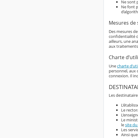
Ne sont p
Ne font p
d’algorit
Mesures de 
Des mesures de s
confidentialité
ailleurs, une an
aux traitements
Charte d’util
Une
charte d’uti
personnel, aux d
connexion. Il i
DESTINATA
Les destinataire
L’établis
Le rector
L’enseign
Le minist
le
site du
Les servi
Ainsi que