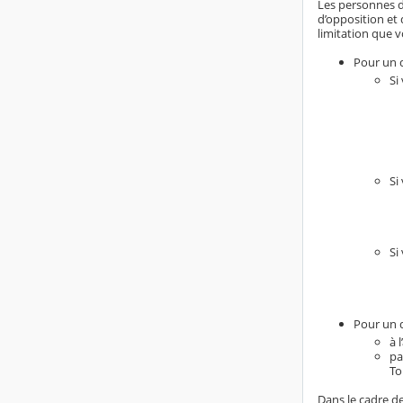
Les personnes do
d’opposition et 
limitation que v
Pour un d
Si
Si
Si
Pour un d
à 
pa
To
Dans le cadre de