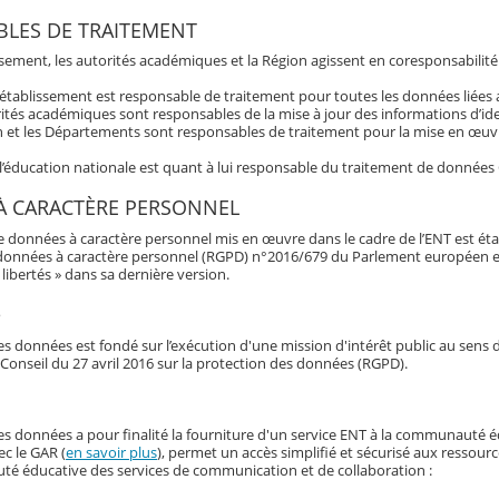
LES DE TRAITEMENT
ssement, les autorités académiques et la Région agissent en coresponsabilité
’établissement est responsable de traitement pour toutes les données liée
ités académiques sont responsables de la mise à jour des informations d’ide
 et les Départements sont responsables de traitement pour la mise en œuvre
 l’éducation nationale est quant à lui responsable du traitement de données
À CARACTÈRE PERSONNEL
e données à caractère personnel mis en œuvre dans le cadre de l’ENT est éta
données à caractère personnel (RGPD) n°2016/679 du Parlement européen et du 
libertés » dans sa dernière version.
e
s données est fondé sur l’exécution d'une mission d'intérêt public au sens d
Conseil du 27 avril 2016 sur la protection des données (RGPD).
es données a pour finalité la fourniture d'un service ENT à la communauté é
ec le GAR (
en savoir plus
), permet un accès simplifié et sécurisé aux ressour
é éducative des services de communication et de collaboration :