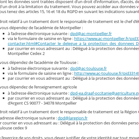
nt les données sont traitées disposent d’un droit d’information, d’accès, de
d'un droit à la limitation du traitement. Vous pouvez accéder aux données vou
ous tenez des articles 15, 16 et 18 du RGPD en suivant les indications suivant
roit relatif à un traitement dont le responsable de traitement est le chef d’é
 vous dépendez de l’académie de Montpellier :
à l’adresse électronique suivante :
dpd@ac-montpellier.fr
via le formulaire de saisine en ligne :
https://www.ac-montpellier.fr/pid
contacter.html#Contacter_le_delegue_a_la_protection_des_donnees_
par courrier en vous adressant au : Délégué à la protection des données 
Montpellier Cedex 2
 vous dépendez de l’académie de Toulouse :
à l’adresse électronique suivante :
dpd@ac-toulouse.fr
via le formulaire de saisine en ligne :
http://www.ac-toulouse.fr/pid331
par courrier en vous adressant au : Délégué à la protection des donnée
 vous dépendez de l’enseignement agricole
à l’adresse électronique suivante :
dpd-ea.draaf-occitanie@agriculture.g
par courrier en vous adressant au : Délégué à la protection des donnée
d’Argent CS 90077 - 34078 Montpellier
roit relatif à un traitement dont le responsable de traitement est la Région 
l’adresse électronique suivante :
dpd@laregion.fr
r courrier en vous adressant au : Délégué à la protection des données person
ulouse cedex 9
 l’exercice de vos droits, vous devez justifier de votre identité par tout moye