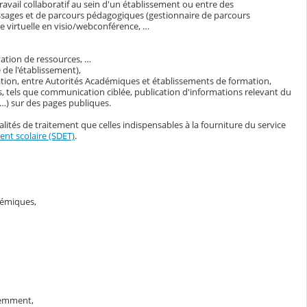
avail collaboratif au sein d'un établissement ou entre des
ssages et de parcours pédagogiques (gestionnaire de parcours
 virtuelle en visio/webconférence, …
vation de ressources, …
de l'établissement),
ation, entre Autorités Académiques et établissements de formation,
, tels que communication ciblée, publication d'informations relevant du
s…) sur des pages publiques.
lités de traitement que celles indispensables à la fourniture du service
nt scolaire (SDET)
.
adémiques,
demment,