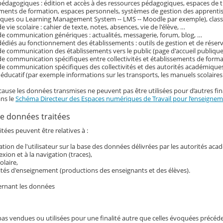
pédagogiques : édition et accès à des ressources pédagogiques, espaces de tr
ements de formation, espaces personnels, systèmes de gestion des apprenti
ques ou Learning Management System -- LMS -- Moodle par exemple), classe
e vie scolaire : cahier de texte, notes, absences, vie de l'élève, …
de communication génériques : actualités, messagerie, forum, blog, …
dédiés au fonctionnement des établissements : outils de gestion et de réser
de communication des établissements vers le public (page d'accueil publique 
de communication spécifiques entre collectivités et établissements de form
de communication spécifiques des collectivités et des autorités académiques
ducatif (par exemple informations sur les transports, les manuels scolaire
cause les données transmises ne peuvent pas être utilisées pour d’autres fina
ans le
Schéma Directeur des Espaces numériques de Travail pour l’enseigneme
e données traitées
tées peuvent être relatives à :
ication de l'utilisateur sur la base des données délivrées par les autorités ac
exion et à la navigation (traces),
colaire,
ités d'enseignement (productions des enseignants et des élèves).
ernant les données
pas vendues ou utilisées pour une finalité autre que celles évoquées précé