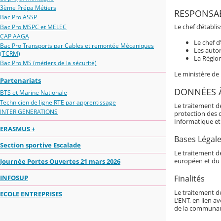
3ème Prépa Métiers
RESPONSAB
Bac Pro ASSP
Le chef d’établi
Bac Pro MSPC et MELEC
CAP AAGA
Le chef d
Bac Pro Transports par Cables et remontée Mécaniques
Les autor
(TCRM)
La Région
Bac Pro MS (métiers de la sécurité)
Le ministère de
Partenariats
DONNÉES 
BTS et Marine Nationale
Technicien de ligne RTE par apprentissage
Le traitement d
INTER GENERATIONS
protection des 
Informatique et 
ERASMUS +
Bases Légal
Section sportive Escalade
Le traitement de
européen et du 
Journée Portes Ouvertes 21 mars 2026
INFOSUP
Finalités
Le traitement d
ECOLE ENTREPRISES
L’ENT, en lien av
de la communaut