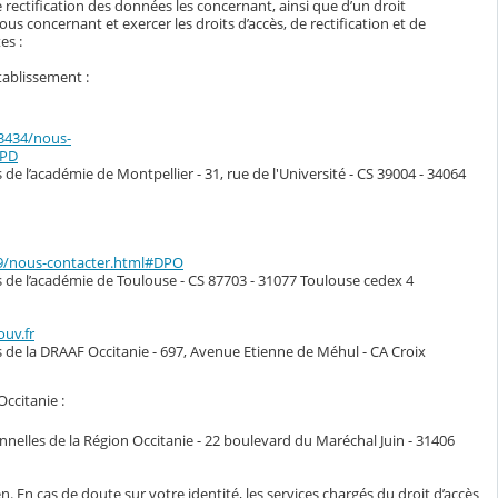
 rectification des données les concernant, ainsi que d’un droit
s concernant et exercer les droits d’accès, de rectification et de
es :
tablissement :
33434/nous-
DPD
de l’académie de Montpellier - 31, rue de l'Université - CS 39004 - 34064
49/nous-contacter.html#DPO
s de l’académie de Toulouse - CS 87703 - 31077 Toulouse cedex 4
ouv.fr
s de la DRAAF Occitanie - 697, Avenue Etienne de Méhul - CA Croix
Occitanie :
nelles de la Région Occitanie - 22 boulevard du Maréchal Juin - 31406
n. En cas de doute sur votre identité, les services chargés du droit d’accès