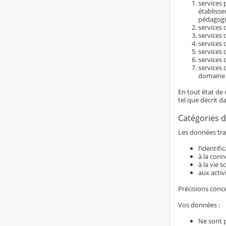
services 
établiss
pédagogi
services d
services 
services 
services 
services 
services 
domaine é
En tout état de 
tel que décrit d
Catégories d
Les données trai
l’identif
à la conn
à la vie s
aux activ
Précisions conc
Vos données :
Ne sont 