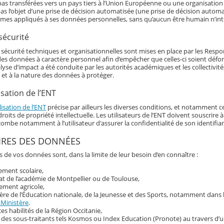
as transférées vers un pays tiers à l’Union Européenne ou une organisation 
as l’objet d’une prise de décision automatisée (une prise de décision automat
hmes appliqués à ses données personnelles, sans qu’aucun être humain n’int
sécurité
écurité techniques et organisationnelles sont mises en place par les Responsa
 des données à caractère personnel afin d’empêcher que celles-ci soient déf
alyse d’impact a été conduite par les autorités académiques et les collectivi
 et à la nature des données à protéger.
isation de l’ENT
lisation de l’ENT
précise par ailleurs les diverses conditions, et notamment ce
roits de propriété intellectuelle. Les utilisateurs de l’ENT doivent souscrir
ncombe notamment à l’utilisateur d'assurer la confidentialité de son identif
IRES DES DONNÉES
s de vos données sont, dans la limite de leur besoin d’en connaître :
sement scolaire,
at de l’académie de Montpellier ou de Toulouse,
ement agricole,
ère de l’Éducation nationale, de la Jeunesse et des Sports, notamment dans
 Ministère
.
ces habilités de la Région Occitanie,
 des sous-traitants tels Kosmos ou Index Education (Pronote) au travers d’u