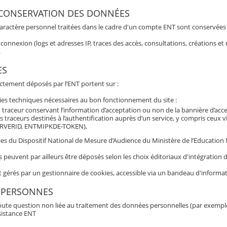
 CONSERVATION DES DONNÉES
aractère personnel traitées dans le cadre d'un compte ENT sont conservées po
connexion (logs et adresses IP, traces des accès, consultations, créations 
.
ES
ectement déposés par l’ENT portent sur :
ies techniques nécessaires au bon fonctionnement du site :
 traceur conservant l’information d’acceptation ou non de la bannière d’acc
s traceurs destinés à l’authentification auprès d’un service, y compris ceux 
RVERID, ENTMIPKDE-TOKEN),
es du Dispositif National de Mesure d’Audience du Ministère de l’Education Nat
s peuvent par ailleurs être déposés selon les choix éditoriaux d'intégratio
t gérés par un gestionnaire de cookies, accessible via un bandeau d'informat
 PERSONNES
oute question non liée au traitement des données personnelles (par exemple b
sistance ENT