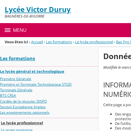
Panneau de gestion des cookies
Lycée Victor Duruy
Menu de la rubrique
Contenu
BAGNÈRES-DE-BIGORRE
MENU
Vous êtes ici :
Accueil
›
Les formations
›
Le lycée professionnel
›
Bac Pro 
Donnée
Les formations
Modifiée le merc
Le lycée général et technologique
Première Générale
INFORMA
Première et Terminale Technologique STI2D
Terminale Générale
NUMÉRIQ
BTS CRSA
Cordée de la réussite: DISPO
Cette page a pou
Section Européenne Anglais
Les enseignements optionnels
Des engag
protecti
Le lycée professionnel
De l’util
Des modal
Le projet montagne