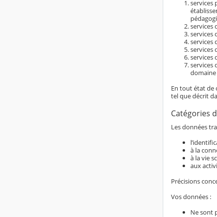
services 
établiss
pédagogi
services d
services 
services 
services 
services 
services 
domaine é
En tout état de 
tel que décrit d
Catégories d
Les données trai
l’identif
à la conn
à la vie s
aux activ
Précisions conc
Vos données :
Ne sont 