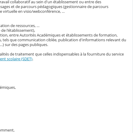
avail collaboratif au sein d'un établissement ou entre des
ssages et de parcours pédagogiques (gestionnaire de parcours
 virtuelle en visio/webconférence, …
vation de ressources, …
de l'établissement),
ation, entre Autorités Académiques et établissements de formation,
, tels que communication ciblée, publication d'informations relevant du
s…) sur des pages publiques.
lités de traitement que celles indispensables à la fourniture du service
nt scolaire (SDET)
.
adémiques,
demment,