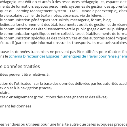
pédagogiques : édition et accès à des ressources pédagogiques, espaces de tr
ements de formation, espaces personnels, systèmes de gestion des apprenti
ques ou Learning Management System -- LMS -- Moodle par exemple), classe
e vie scolaire : cahier de texte, notes, absences, vie de l'élève, …
de communication génériques : actualités, messagerie, forum, blog, …
dédiés au fonctionnement des établissements : outils de gestion et de réser
de communication des établissements vers le public (page d'accueil publique 
de communication spécifiques entre collectivités et établissements de form
de communication spécifiques des collectivités et des autorités académiques
ducatif (par exemple informations sur les transports, les manuels scolaire
cause les données transmises ne peuvent pas être utilisées pour d’autres fina
ans le
Schéma Directeur des Espaces numériques de Travail pour l’enseigneme
e données traitées
tées peuvent être relatives à :
ication de l'utilisateur sur la base des données délivrées par les autorités ac
exion et à la navigation (traces),
colaire,
ités d'enseignement (productions des enseignants et des élèves).
ernant les données
pas vendues ou utilisées pour une finalité autre que celles évoquées précé