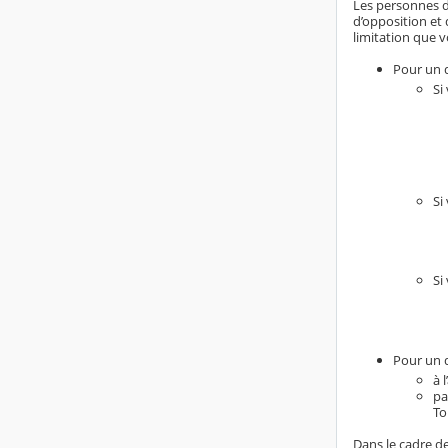
Les personnes do
d’opposition et 
limitation que v
Pour un d
Si
Si
Si
Pour un d
à 
pa
To
Dans le cadre de