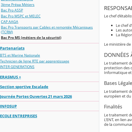
3ème Prépa Métiers
RESPONSAB
Bac Pro ASSP
Le chef d’établi
Bac Pro MSPC et MELEC
CAP AAGA
Le chef d
Bac Pro Transports par Cables et remontée Mécaniques
Les autor
(TCRM)
La Région
Bac Pro MS (métiers de la sécurité)
Le ministère de
Partenariats
DONNÉES 
BTS et Marine Nationale
Technicien de ligne RTE par apprentissage
Le traitement d
INTER GENERATIONS
protection des 
Informatique et 
ERASMUS +
Bases Légal
Section sportive Escalade
Le traitement de
européen et du 
Journée Portes Ouvertes 21 mars 2026
INFOSUP
Finalités
Le traitement d
ECOLE ENTREPRISES
L’ENT, en lien av
de la communaut