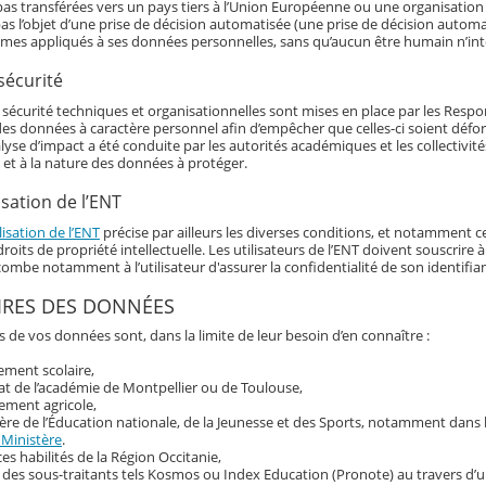
as transférées vers un pays tiers à l’Union Européenne ou une organisation 
as l’objet d’une prise de décision automatisée (une prise de décision automat
hmes appliqués à ses données personnelles, sans qu’aucun être humain n’int
sécurité
écurité techniques et organisationnelles sont mises en place par les Responsa
 des données à caractère personnel afin d’empêcher que celles-ci soient déf
alyse d’impact a été conduite par les autorités académiques et les collectivi
 et à la nature des données à protéger.
isation de l’ENT
lisation de l’ENT
précise par ailleurs les diverses conditions, et notamment ce
roits de propriété intellectuelle. Les utilisateurs de l’ENT doivent souscrir
ncombe notamment à l’utilisateur d'assurer la confidentialité de son identif
IRES DES DONNÉES
s de vos données sont, dans la limite de leur besoin d’en connaître :
sement scolaire,
at de l’académie de Montpellier ou de Toulouse,
ement agricole,
ère de l’Éducation nationale, de la Jeunesse et des Sports, notamment dans
 Ministère
.
ces habilités de la Région Occitanie,
 des sous-traitants tels Kosmos ou Index Education (Pronote) au travers d’u