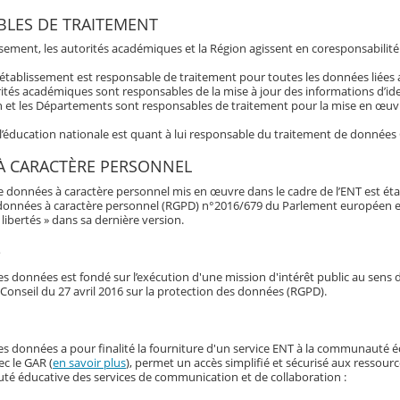
LES DE TRAITEMENT
ssement, les autorités académiques et la Région agissent en coresponsabilité
’établissement est responsable de traitement pour toutes les données liée
ités académiques sont responsables de la mise à jour des informations d’ide
 et les Départements sont responsables de traitement pour la mise en œuvre
 l’éducation nationale est quant à lui responsable du traitement de données
À CARACTÈRE PERSONNEL
e données à caractère personnel mis en œuvre dans le cadre de l’ENT est éta
données à caractère personnel (RGPD) n°2016/679 du Parlement européen et du 
libertés » dans sa dernière version.
e
s données est fondé sur l’exécution d'une mission d'intérêt public au sens d
Conseil du 27 avril 2016 sur la protection des données (RGPD).
es données a pour finalité la fourniture d'un service ENT à la communauté é
ec le GAR (
en savoir plus
), permet un accès simplifié et sécurisé aux ressour
é éducative des services de communication et de collaboration :