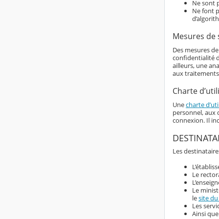
Ne sont p
Ne font p
d’algorit
Mesures de 
Des mesures de s
confidentialité
ailleurs, une an
aux traitements
Charte d’util
Une
charte d’uti
personnel, aux d
connexion. Il i
DESTINATA
Les destinataire
L’établis
Le rector
L’enseign
Le minist
le
site du
Les servi
Ainsi que