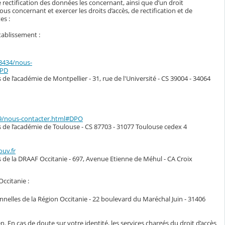
 rectification des données les concernant, ainsi que d’un droit
s concernant et exercer les droits d’accès, de rectification et de
es :
tablissement :
33434/nous-
DPD
de l’académie de Montpellier - 31, rue de l'Université - CS 39004 - 34064
49/nous-contacter.html#DPO
s de l’académie de Toulouse - CS 87703 - 31077 Toulouse cedex 4
ouv.fr
s de la DRAAF Occitanie - 697, Avenue Etienne de Méhul - CA Croix
Occitanie :
nelles de la Région Occitanie - 22 boulevard du Maréchal Juin - 31406
n. En cas de doute sur votre identité, les services chargés du droit d’accès