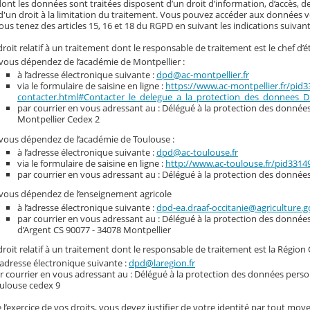
nt les données sont traitées disposent d’un droit d’information, d’accès, de
d'un droit à la limitation du traitement. Vous pouvez accéder aux données vou
ous tenez des articles 15, 16 et 18 du RGPD en suivant les indications suivant
roit relatif à un traitement dont le responsable de traitement est le chef d’é
 vous dépendez de l’académie de Montpellier :
à l’adresse électronique suivante :
dpd@ac-montpellier.fr
via le formulaire de saisine en ligne :
https://www.ac-montpellier.fr/pid
contacter.html#Contacter_le_delegue_a_la_protection_des_donnees_
par courrier en vous adressant au : Délégué à la protection des données 
Montpellier Cedex 2
 vous dépendez de l’académie de Toulouse :
à l’adresse électronique suivante :
dpd@ac-toulouse.fr
via le formulaire de saisine en ligne :
http://www.ac-toulouse.fr/pid331
par courrier en vous adressant au : Délégué à la protection des donnée
 vous dépendez de l’enseignement agricole
à l’adresse électronique suivante :
dpd-ea.draaf-occitanie@agriculture.g
par courrier en vous adressant au : Délégué à la protection des donnée
d’Argent CS 90077 - 34078 Montpellier
roit relatif à un traitement dont le responsable de traitement est la Région 
l’adresse électronique suivante :
dpd@laregion.fr
r courrier en vous adressant au : Délégué à la protection des données person
ulouse cedex 9
 l’exercice de vos droits, vous devez justifier de votre identité par tout moye