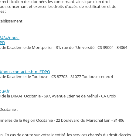
 rectification des données les concernant, ainsi que d’un droit
s concernant et exercer les droits d’accès, de rectification et de
es :
tablissement :
33434/nous-
DPD
de l’académie de Montpellier - 31, rue de l'Université - CS 39004 - 34064
49/nous-contacter.html#DPO
s de l’académie de Toulouse - CS 87703 - 31077 Toulouse cedex 4
ouv.fr
s de la DRAAF Occitanie - 697, Avenue Etienne de Méhul - CA Croix
Occitanie :
nelles de la Région Occitanie - 22 boulevard du Maréchal Juin - 31406
n. En cas de doute sur votre identité, les services chargés du droit d’accès