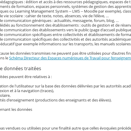
pédagogiques : édition et accès à des ressources pédagogiques, espaces de tr
ements de formation, espaces personnels, systèmes de gestion des apprenti
ques ou Learning Management System -- LMS -- Moodle par exemple), classe
e vie scolaire : cahier de texte, notes, absences, vie de l'élève, …
de communication génériques : actualités, messagerie, forum, blog, …
dédiés au fonctionnement des établissements : outils de gestion et de réser
de communication des établissements vers le public (page d'accueil publique 
de communication spécifiques entre collectivités et établissements de form
de communication spécifiques des collectivités et des autorités académiques
ducatif (par exemple informations sur les transports, les manuels scolaire
cause les données transmises ne peuvent pas être utilisées pour d’autres fina
ans le
Schéma Directeur des Espaces numériques de Travail pour l’enseigneme
e données traitées
tées peuvent être relatives à :
ication de l'utilisateur sur la base des données délivrées par les autorités ac
exion et à la navigation (traces),
colaire,
ités d'enseignement (productions des enseignants et des élèves).
ernant les données
pas vendues ou utilisées pour une finalité autre que celles évoquées précé