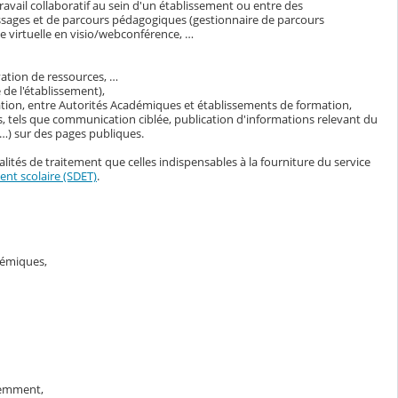
avail collaboratif au sein d'un établissement ou entre des
ssages et de parcours pédagogiques (gestionnaire de parcours
 virtuelle en visio/webconférence, …
vation de ressources, …
de l'établissement),
ation, entre Autorités Académiques et établissements de formation,
, tels que communication ciblée, publication d'informations relevant du
s…) sur des pages publiques.
lités de traitement que celles indispensables à la fourniture du service
nt scolaire (SDET)
.
adémiques,
demment,