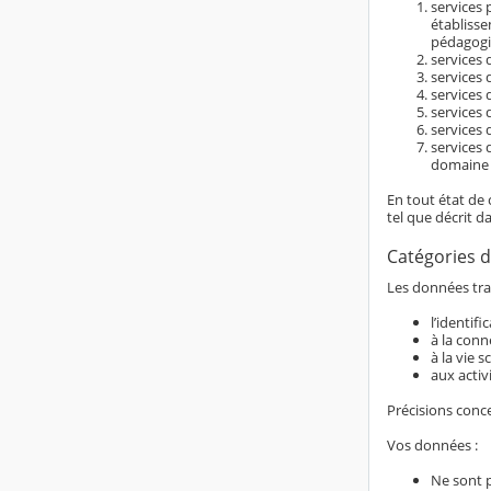
services 
établiss
pédagogi
services d
services 
services 
services 
services 
services 
domaine é
En tout état de 
tel que décrit d
Catégories d
Les données trai
l’identif
à la conn
à la vie s
aux activ
Précisions conc
Vos données :
Ne sont 