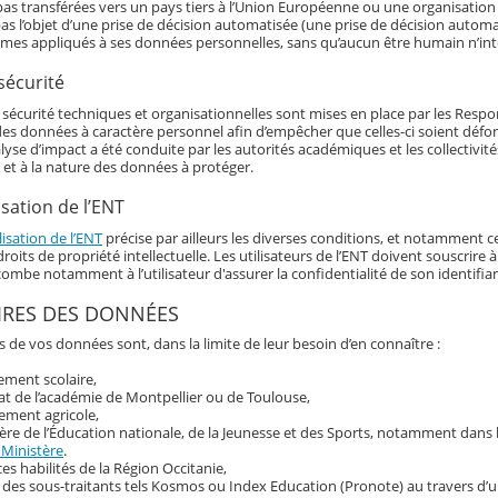
as transférées vers un pays tiers à l’Union Européenne ou une organisation 
as l’objet d’une prise de décision automatisée (une prise de décision automat
hmes appliqués à ses données personnelles, sans qu’aucun être humain n’int
sécurité
écurité techniques et organisationnelles sont mises en place par les Responsa
 des données à caractère personnel afin d’empêcher que celles-ci soient déf
alyse d’impact a été conduite par les autorités académiques et les collectivi
 et à la nature des données à protéger.
isation de l’ENT
lisation de l’ENT
précise par ailleurs les diverses conditions, et notamment ce
roits de propriété intellectuelle. Les utilisateurs de l’ENT doivent souscrir
ncombe notamment à l’utilisateur d'assurer la confidentialité de son identif
IRES DES DONNÉES
s de vos données sont, dans la limite de leur besoin d’en connaître :
sement scolaire,
at de l’académie de Montpellier ou de Toulouse,
ement agricole,
ère de l’Éducation nationale, de la Jeunesse et des Sports, notamment dans
 Ministère
.
ces habilités de la Région Occitanie,
 des sous-traitants tels Kosmos ou Index Education (Pronote) au travers d’u