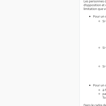
Les personnes do
d’opposition et 
limitation que v
Pour un d
Si
Si
Si
Pour un d
à 
pa
To
Dans le cadre de