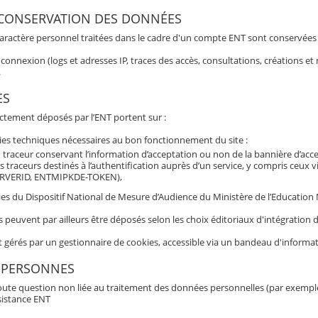
 CONSERVATION DES DONNÉES
aractère personnel traitées dans le cadre d'un compte ENT sont conservées po
connexion (logs et adresses IP, traces des accès, consultations, créations 
.
ES
ectement déposés par l’ENT portent sur :
ies techniques nécessaires au bon fonctionnement du site :
 traceur conservant l’information d’acceptation ou non de la bannière d’acc
s traceurs destinés à l’authentification auprès d’un service, y compris ceux 
RVERID, ENTMIPKDE-TOKEN),
es du Dispositif National de Mesure d’Audience du Ministère de l’Education Nat
s peuvent par ailleurs être déposés selon les choix éditoriaux d'intégratio
t gérés par un gestionnaire de cookies, accessible via un bandeau d'informat
 PERSONNES
oute question non liée au traitement des données personnelles (par exemple b
sistance ENT