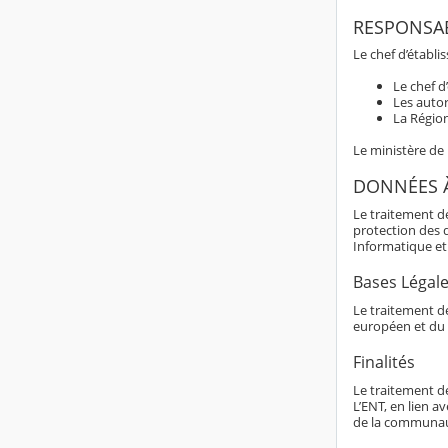
RESPONSAB
Le chef d’établi
Le chef d
Les autor
La Région
Le ministère de
DONNÉES 
Le traitement d
protection des 
Informatique et 
Bases Légal
Le traitement de
européen et du 
Finalités
Le traitement d
L’ENT, en lien av
de la communaut