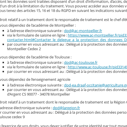
nt les données sont traitées disposent d’un droit d’information, d’accès, de
d'un droit à la limitation du traitement. Vous pouvez accéder aux données vou
ous tenez des articles 15, 16 et 18 du RGPD en suivant les indications suivant
roit relatif à un traitement dont le responsable de traitement est le chef d’é
 vous dépendez de l’académie de Montpellier :
à l’adresse électronique suivante :
dpd@ac-montpellier.fr
via le formulaire de saisine en ligne :
https://www.ac-montpellier.fr/pid
contacter.html#Contacter_le_delegue_a_la_protection_des_donnees_
par courrier en vous adressant au : Délégué à la protection des données 
Montpellier Cedex 2
 vous dépendez de l’académie de Toulouse :
à l’adresse électronique suivante :
dpd@ac-toulouse.fr
via le formulaire de saisine en ligne :
http://www.ac-toulouse.fr/pid331
par courrier en vous adressant au : Délégué à la protection des donnée
 vous dépendez de l’enseignement agricole
à l’adresse électronique suivante :
dpd-ea.draaf-occitanie@agriculture.g
par courrier en vous adressant au : Délégué à la protection des donnée
d’Argent CS 90077 - 34078 Montpellier
roit relatif à un traitement dont le responsable de traitement est la Région 
l’adresse électronique suivante :
dpd@laregion.fr
r courrier en vous adressant au : Délégué à la protection des données person
ulouse cedex 9
 l’exercice de vos droits, vous devez justifier de votre identité par tout moye