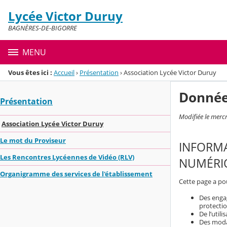
Panneau de gestion des cookies
Lycée Victor Duruy
Menu de la rubrique
Contenu
BAGNÈRES-DE-BIGORRE
MENU
Vous êtes ici :
Accueil
›
Présentation
›
Association Lycée Victor Duruy
Donnée
Présentation
Modifiée le merc
Association Lycée Victor Duruy
Le mot du Proviseur
INFORMA
Les Rencontres Lycéennes de Vidéo (RLV)
NUMÉRIQ
Organigramme des services de l'établissement
Cette page a pou
Des engag
protecti
De l’util
Des modal