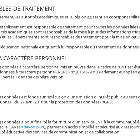
LES DE TRAITEMENT
ssement, les autorités académiques et la Région agissent en coresponsabilité
’établissement est responsable de traitement pour toutes les données liée
ités académiques sont responsables de la mise à jour des informations d’ide
 et les Départements sont responsables de traitement pour la mise en œuvre
 l’éducation nationale est quant à lui responsable du traitement de données
À CARACTÈRE PERSONNEL
e données à caractère personnel mis en œuvre dans le cadre de l’ENT est éta
données à caractère personnel (RGPD) n°2016/679 du Parlement européen et du 
libertés » dans sa dernière version.
e
s données est fondé sur l’exécution d'une mission d'intérêt public au sens d
Conseil du 27 avril 2016 sur la protection des données (RGPD).
es données a pour finalité la fourniture d'un service ENT à la communauté é
ec le GAR (
en savoir plus
), permet un accès simplifié et sécurisé aux ressour
é éducative des services de communication et de collaboration :