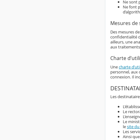
Ne sont p
Ne font p
d’algorit
Mesures de 
Des mesures de s
confidentialité
ailleurs, une an
aux traitements
Charte d’util
Une
charte d’uti
personnel, aux d
connexion. Il i
DESTINATA
Les destinataire
L’établis
Le rector
L’enseign
Le minist
le
site du
Les servi
Ainsi que