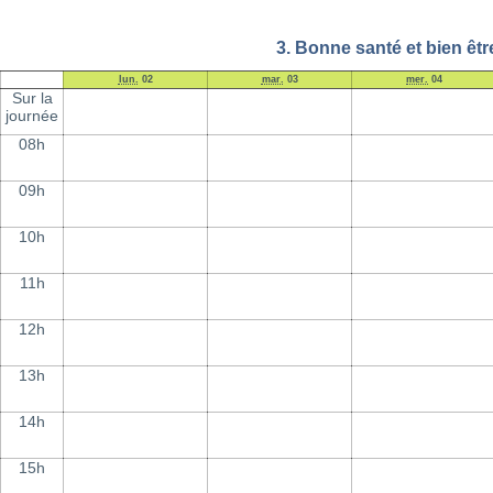
3. Bonne santé et bien êtr
lun.
02
mar.
03
mer.
04
Sur la
journée
08h
09h
10h
11h
12h
13h
14h
15h