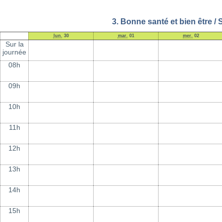
3. Bonne santé et bien être / 
lun.
30
mar.
01
mer.
02
Sur la
journée
08h
09h
10h
11h
12h
13h
14h
15h