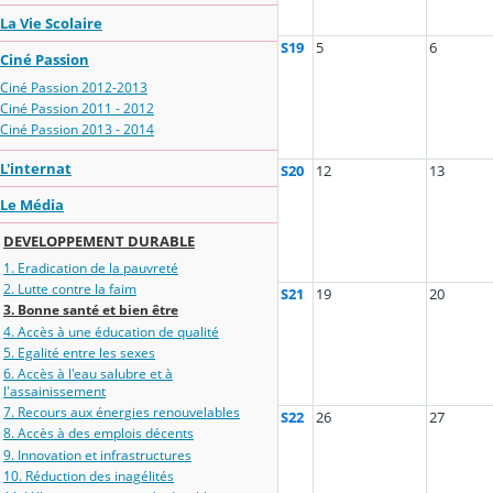
La Vie Scolaire
S19
5
6
Ciné Passion
Ciné Passion 2012-2013
Ciné Passion 2011 - 2012
Ciné Passion 2013 - 2014
L'internat
S20
12
13
Le Média
DEVELOPPEMENT DURABLE
1. Eradication de la pauvreté
2. Lutte contre la faim
S21
19
20
3. Bonne santé et bien être
4. Accès à une éducation de qualité
5. Egalité entre les sexes
6. Accès à l'eau salubre et à
l'assainissement
7. Recours aux énergies renouvelables
S22
26
27
8. Accès à des emplois décents
9. Innovation et infrastructures
10. Réduction des inagélités