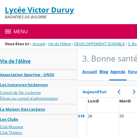
Panneau de gestion des cookies
Lycée Victor Duruy
Menu de la rubrique
Contenu
BAGNÈRES-DE-BIGORRE
MENU
Vous êtes ici :
Accueil
›
Vie de l'élève
›
DEVELOPPEMENT DURABLE
›
3. Bo
3. Bonne santé
Vie de l'élève
Accueil
Blog
Agenda
For
Association Sportive - UNSS
Les instances lycéennes
Aujourd’hui
Conseil de Vie Lycéenne
Élèves au conseil d'administration
Lundi
Mardi
La Maison Des Lycéens
S18
28
29
Les Clubs
Club Musique
Club Théâtre