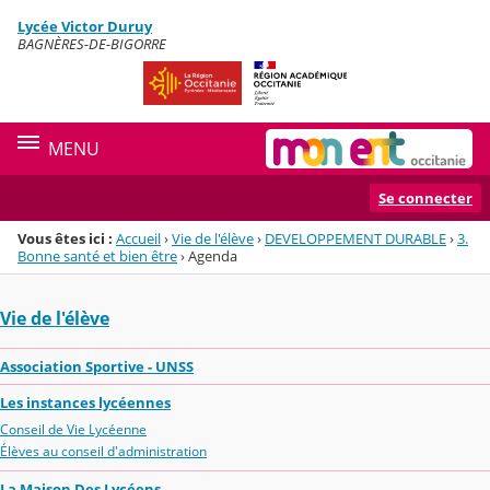
Panneau de gestion des cookies
Lycée Victor Duruy
Menu de la rubrique
Contenu
BAGNÈRES-DE-BIGORRE
MENU
Se connecter
Vous êtes ici :
Accueil
›
Vie de l'élève
›
DEVELOPPEMENT DURABLE
›
3.
Bonne santé et bien être
›
Agenda
Vie de l'élève
Association Sportive - UNSS
Les instances lycéennes
Conseil de Vie Lycéenne
Élèves au conseil d'administration
La Maison Des Lycéens