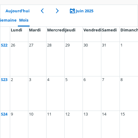
Aujourd’hui
Juin 2025
Semaine
Mois
Lundi
Mardi
Mercredi
Jeudi
Vendredi
Samedi
Dimanc
S22
26
27
28
29
30
31
1
S23
2
3
4
5
6
7
8
S24
9
10
11
12
13
14
15