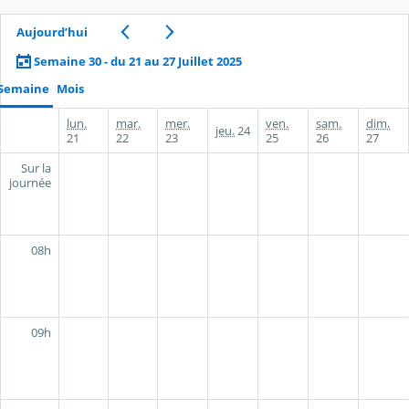
Aujourd’hui
Semaine 30 - du 21 au 27 Juillet 2025
Semaine
Mois
lun.
mar.
mer.
ven.
sam.
dim.
jeu.
24
21
22
23
25
26
27
Sur la
journée
08h
09h