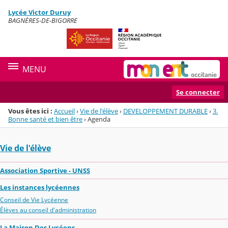
Panneau de gestion des cookies
Lycée Victor Duruy
Menu de la rubrique
Contenu
BAGNÈRES-DE-BIGORRE
MENU
Se connecter
Vous êtes ici :
Accueil
›
Vie de l'élève
›
DEVELOPPEMENT DURABLE
›
3.
Bonne santé et bien être
›
Agenda
Vie de l'élève
Association Sportive - UNSS
Les instances lycéennes
Conseil de Vie Lycéenne
Élèves au conseil d'administration
La Maison Des Lycéens