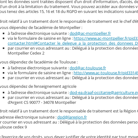
nt les données sont traitées disposent d’un droit d’information, d’accès, de
d'un droit à la limitation du traitement. Vous pouvez accéder aux données vou
ous tenez des articles 15, 16 et 18 du RGPD en suivant les indications suivant
roit relatif à un traitement dont le responsable de traitement est le chef d’é
 vous dépendez de l’académie de Montpellier :
à l’adresse électronique suivante :
dpd@ac-montpellier.fr
via le formulaire de saisine en ligne :
https://www.ac-montpellier.fr/pid
contacter.html#Contacter_le_delegue_a_la_protection_des_donnees_
par courrier en vous adressant au : Délégué à la protection des données 
Montpellier Cedex 2
 vous dépendez de l’académie de Toulouse :
à l’adresse électronique suivante :
dpd@ac-toulouse.fr
via le formulaire de saisine en ligne :
http://www.ac-toulouse.fr/pid331
par courrier en vous adressant au : Délégué à la protection des donnée
 vous dépendez de l’enseignement agricole
à l’adresse électronique suivante :
dpd-ea.draaf-occitanie@agriculture.g
par courrier en vous adressant au : Délégué à la protection des donnée
d’Argent CS 90077 - 34078 Montpellier
roit relatif à un traitement dont le responsable de traitement est la Région 
l’adresse électronique suivante :
dpd@laregion.fr
r courrier en vous adressant au : Délégué à la protection des données person
ulouse cedex 9
 l’exercice de vos droits, vous devez justifier de votre identité par tout moye