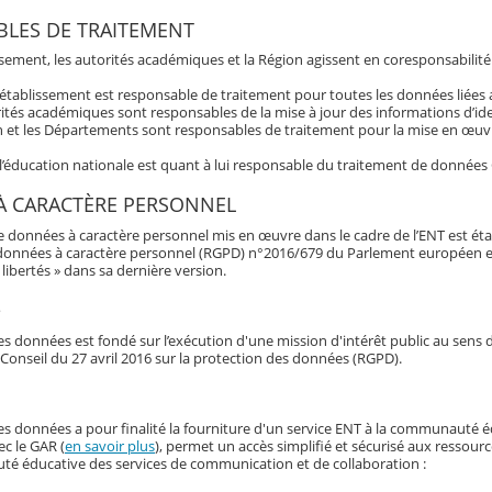
LES DE TRAITEMENT
ssement, les autorités académiques et la Région agissent en coresponsabilité
’établissement est responsable de traitement pour toutes les données liée
ités académiques sont responsables de la mise à jour des informations d’ide
 et les Départements sont responsables de traitement pour la mise en œuvre
 l’éducation nationale est quant à lui responsable du traitement de données
À CARACTÈRE PERSONNEL
e données à caractère personnel mis en œuvre dans le cadre de l’ENT est éta
données à caractère personnel (RGPD) n°2016/679 du Parlement européen et du 
libertés » dans sa dernière version.
e
s données est fondé sur l’exécution d'une mission d'intérêt public au sens d
Conseil du 27 avril 2016 sur la protection des données (RGPD).
es données a pour finalité la fourniture d'un service ENT à la communauté é
ec le GAR (
en savoir plus
), permet un accès simplifié et sécurisé aux ressour
é éducative des services de communication et de collaboration :