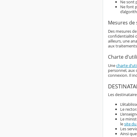
Ne sont p
Ne font p
d’algorit
Mesures de 
Des mesures de s
confidentialité
ailleurs, une an
aux traitements
Charte d’util
Une
charte d’uti
personnel, aux d
connexion. Il i
DESTINATA
Les destinataire
L’établis
Le rector
L’enseign
Le minist
le
site du
Les servi
Ainsi que