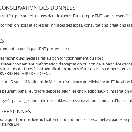
 CONSERVATION DES DONNÉES
aractère personnel traitées dans le cadre d'un compte ENT sont conservées po
connexion (logs et adresses IP, traces des accès, consultations, créations 
.
ES
ectement déposés par l’ENT portent sur :
ies techniques nécessaires au bon fonctionnement du site :
 traceur conservant l’information d’acceptation ou non de la bannière d’acc
s traceurs destinés à l’authentification auprès d’un service, y compris ceux 
RVERID, ENTMIPKDE-TOKEN),
es du Dispositif National de Mesure d’Audience du Ministère de l’Education Nat
s peuvent par ailleurs être déposés selon les choix éditoriaux d'intégratio
t gérés par un gestionnaire de cookies, accessible via un bandeau d'informat
 PERSONNES
oute question non liée au traitement des données personnelles (par exemple b
sistance ENT