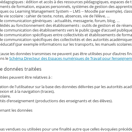
pédagogiques : édition et accès à des ressources pédagogiques, espaces de tr
ements de formation, espaces personnels, systèmes de gestion des apprenti
ques ou Learning Management System -- LMS -- Moodle par exemple), classe
e vie scolaire : cahier de texte, notes, absences, vie de l'élève, …
de communication génériques : actualités, messagerie, forum, blog, …
dédiés au fonctionnement des établissements : outils de gestion et de réser
de communication des établissements vers le public (page d'accueil publique 
de communication spécifiques entre collectivités et établissements de form
de communication spécifiques des collectivités et des autorités académiques
ducatif (par exemple informations sur les transports, les manuels scolaire
cause les données transmises ne peuvent pas être utilisées pour d’autres fina
ans le
Schéma Directeur des Espaces numériques de Travail pour l’enseigneme
e données traitées
tées peuvent être relatives à :
ication de l'utilisateur sur la base des données délivrées par les autorités ac
exion et à la navigation (traces),
colaire,
ités d'enseignement (productions des enseignants et des élèves).
ernant les données
pas vendues ou utilisées pour une finalité autre que celles évoquées précé