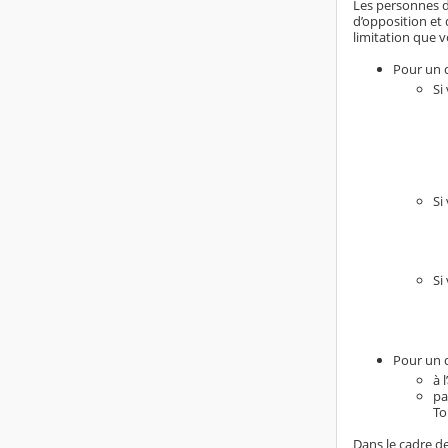
Les personnes do
d’opposition et 
limitation que v
Pour un d
Si
Si
Si
Pour un d
à 
pa
To
Dans le cadre de