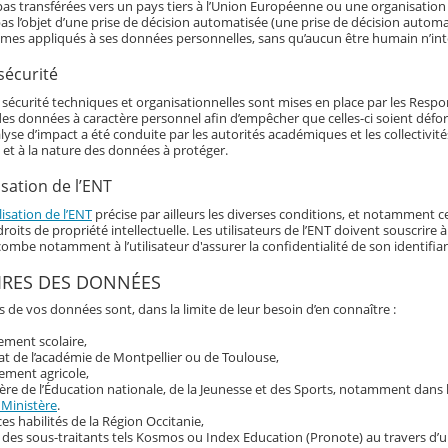
as transférées vers un pays tiers à l’Union Européenne ou une organisation 
as l’objet d’une prise de décision automatisée (une prise de décision automat
hmes appliqués à ses données personnelles, sans qu’aucun être humain n’int
sécurité
écurité techniques et organisationnelles sont mises en place par les Responsa
 des données à caractère personnel afin d’empêcher que celles-ci soient déf
alyse d’impact a été conduite par les autorités académiques et les collectivi
 et à la nature des données à protéger.
isation de l’ENT
lisation de l’ENT
précise par ailleurs les diverses conditions, et notamment ce
roits de propriété intellectuelle. Les utilisateurs de l’ENT doivent souscrir
ncombe notamment à l’utilisateur d'assurer la confidentialité de son identif
IRES DES DONNÉES
s de vos données sont, dans la limite de leur besoin d’en connaître :
sement scolaire,
at de l’académie de Montpellier ou de Toulouse,
ement agricole,
ère de l’Éducation nationale, de la Jeunesse et des Sports, notamment dans
 Ministère
.
ces habilités de la Région Occitanie,
 des sous-traitants tels Kosmos ou Index Education (Pronote) au travers d’u