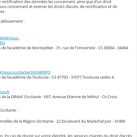
 rectification des données les concernant, ainsi que d’un droit
s concernant et exercer les droits d’accès, de rectification et de
es :
tablissement :
33434/nous-
DPD
de l’académie de Montpellier - 31, rue de l'Université - CS 39004 - 34064
49/nous-contacter.html#DPO
s de l’académie de Toulouse - CS 87703 - 31077 Toulouse cedex 4
ouv.fr
s de la DRAAF Occitanie - 697, Avenue Etienne de Méhul - CA Croix
Occitanie :
nelles de la Région Occitanie - 22 boulevard du Maréchal Juin - 31406
n. En cas de doute sur votre identité, les services chargés du droit d’accès