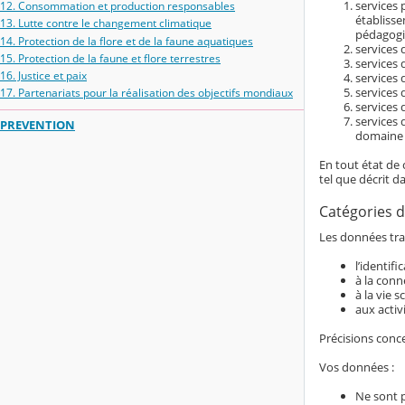
services 
12. Consommation et production responsables
établiss
13. Lutte contre le changement climatique
pédagogi
14. Protection de la flore et de la faune aquatiques
services d
15. Protection de la faune et flore terrestres
services 
16. Justice et paix
services 
services 
17. Partenariats pour la réalisation des objectifs mondiaux
services 
services 
PREVENTION
domaine é
En tout état de 
tel que décrit d
Catégories d
Les données trai
l’identif
à la conn
à la vie s
aux activ
Précisions conc
Vos données :
Ne sont 