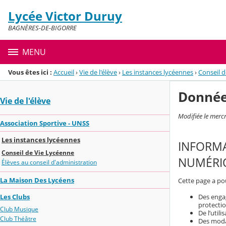
Panneau de gestion des cookies
Lycée Victor Duruy
Menu de la rubrique
Contenu
BAGNÈRES-DE-BIGORRE
MENU
Vous êtes ici :
Accueil
›
Vie de l'élève
›
Les instances lycéennes
›
Conseil 
Donnée
Vie de l'élève
Modifiée le merc
Association Sportive - UNSS
Les instances lycéennes
INFORMA
Conseil de Vie Lycéenne
NUMÉRIQ
Élèves au conseil d'administration
La Maison Des Lycéens
Cette page a pou
Les Clubs
Des engag
protecti
Club Musique
De l’util
Club Théâtre
Des modal