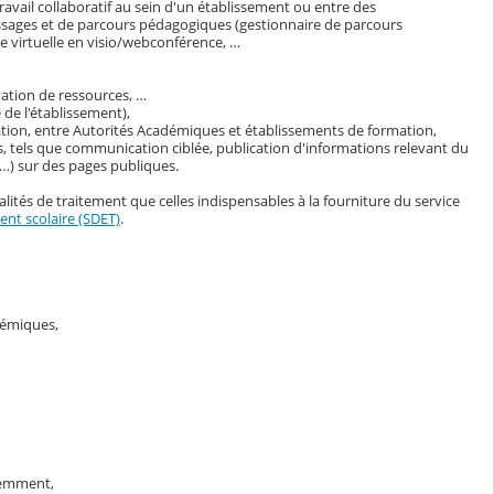
avail collaboratif au sein d'un établissement ou entre des
ssages et de parcours pédagogiques (gestionnaire de parcours
 virtuelle en visio/webconférence, …
vation de ressources, …
de l'établissement),
ation, entre Autorités Académiques et établissements de formation,
, tels que communication ciblée, publication d'informations relevant du
s…) sur des pages publiques.
lités de traitement que celles indispensables à la fourniture du service
nt scolaire (SDET)
.
adémiques,
demment,