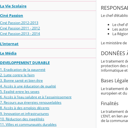
La Vie Scolaire
RESPONSAB
Le chef d’établi
Ciné Passion
Ciné Passion 2012-2013
Le chef d
Ciné Passion 2011 - 2012
Les autor
La Région
Ciné Passion 2013 - 2014
Le ministère de
L'internat
DONNÉES 
Le Média
Le traitement d
DEVELOPPEMENT DURABLE
protection des 
1. Eradication de la pauvreté
Informatique et 
2. Lutte contre la faim
Bases Légal
3. Bonne santé et bien être
4. Accès à une éducation de qualité
Le traitement de
5. Egalité entre les sexes
européen et du 
6. Accès à l'eau salubre et à l'assainissement
7. Recours aux énergies renouvelables
Finalités
8. Accès à des emplois décents
Le traitement d
9. Innovation et infrastructures
L’ENT, en lien av
10. Réduction des inagélités
de la communaut
11. Villes et communautés durables