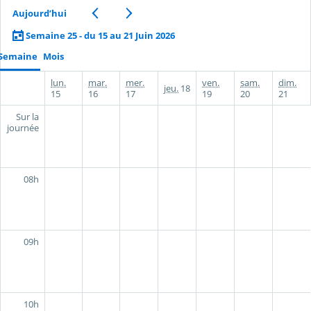
Aujourd’hui
Semaine 25 - du 15 au 21 Juin 2026
Semaine
Mois
lun.
mar.
mer.
ven.
sam.
dim.
jeu.
18
15
16
17
19
20
21
Sur la
journée
08h
09h
10h