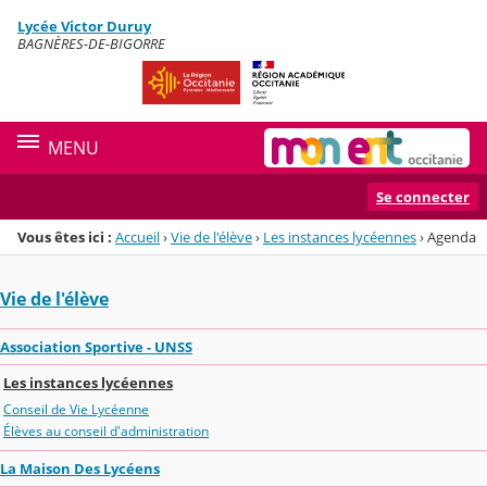
Panneau de gestion des cookies
Lycée Victor Duruy
Menu de la rubrique
Contenu
BAGNÈRES-DE-BIGORRE
MENU
Se connecter
Vous êtes ici :
Accueil
›
Vie de l'élève
›
Les instances lycéennes
›
Agenda
Vie de l'élève
Association Sportive - UNSS
Les instances lycéennes
Conseil de Vie Lycéenne
Élèves au conseil d'administration
La Maison Des Lycéens