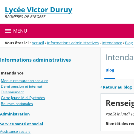
Panneau de gestion des cookies
Lycée Victor Duruy
Menu de la rubrique
Contenu
BAGNÈRES-DE-BIGORRE
MENU
Vous êtes ici :
Accueil
›
Informations administratives
›
Intendance
›
Blog
Intend
Informations administratives
Blog
Intendance
Menus restauration scolaire
Demi pension et internat
‹
Retour au blog
Télépaiement
Carte Jeune Midi Pyrénées
Renseig
Bourses nationales
Administration
Publié le lundi 1
Bientôt des re
Service santé et social
Assistance sociale