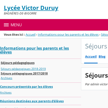
Panneau de gestion des cookies
Lycée Victor Duruy
Menu de la rubrique
Contenu
BAGNÈRES-DE-BIGORRE
MENU
Vous êtes ici :
Accueil
›
Informations pour les parents et les élèves
›
Séjo
Séjours
Informations pour les parents et les
élèves
Accueil
Blog
Séjours pédagogiques
Séjours pédagogiques 2018-2019
Séjour
Séjours pédagogiques 2017/2018
Archives
Par admin victor-
Concours présentés par les élèves
Archives
Réunions destinées aux parents d'élèves