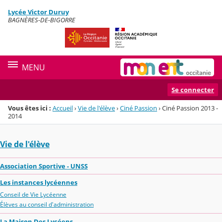
Panneau de gestion des cookies
Lycée Victor Duruy
Menu de la rubrique
Contenu
BAGNÈRES-DE-BIGORRE
MENU
Se connecter
Vous êtes ici :
Accueil
›
Vie de l'élève
›
Ciné Passion
›
Ciné Passion 2013 -
2014
Vie de l'élève
Association Sportive - UNSS
Les instances lycéennes
Conseil de Vie Lycéenne
Élèves au conseil d'administration
La Maison Des Lycéens