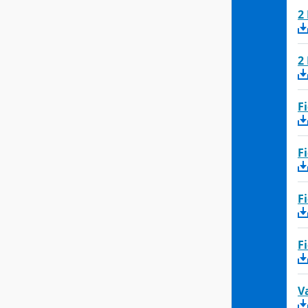
2
2
F
F
F
F
V