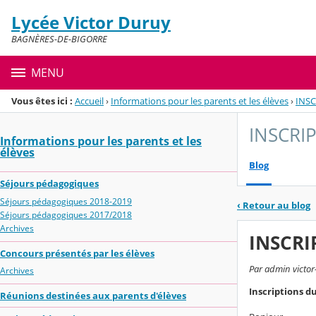
Panneau de gestion des cookies
Lycée Victor Duruy
Menu de la rubrique
Contenu
BAGNÈRES-DE-BIGORRE
MENU
Vous êtes ici :
Accueil
›
Informations pour les parents et les élèves
›
INSC
INSCRI
Informations pour les parents et les
élèves
Blog
Séjours pédagogiques
Séjours pédagogiques 2018-2019
‹
Retour au blog
Séjours pédagogiques 2017/2018
Archives
INSCRI
Concours présentés par les élèves
Par admin victor
Archives
Inscriptions du
Réunions destinées aux parents d'élèves