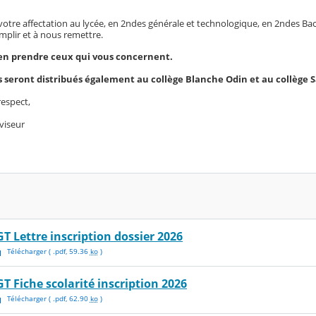
votre affectation au lycée, en 2ndes générale et technologique, en 2ndes Ba
plir et à nous remettre.
ien prendre ceux qui vous concernent.
seront distribués également au collège Blanche Odin et au collège Sa
espect,
viseur
GT Lettre inscription dossier 2026
Télécharger
( .
pdf
,
59.36
ko
)
GT Fiche scolarité inscription 2026
Télécharger
( .
pdf
,
62.90
ko
)