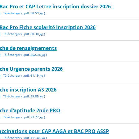
 Bac Pro et CAP Lettre inscription dossier 2026
Télécharger
( .
pdf
,
58.59
ko
)
 Bac Pro Fiche scolarité inscription 2026
Télécharger
( .
pdf
,
60.30
ko
)
iche de renseignements
Télécharger
( .
pdf
,
252.34
ko
)
iche Urgence parents 2026
Télécharger
( .
pdf
,
61.19
ko
)
iche inscription AS 2026
Télécharger
( .
pdf
,
59.85
ko
)
iche d'aptitude 2nde PRO
Télécharger
( .
pdf
,
73.77
ko
)
accinations pour CAP AAGA et BAC PRO ASSP
Télécharger
( .
pdf
,
111.46
ko
)