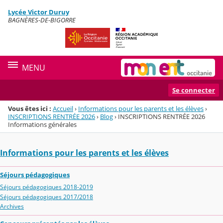
Panneau de gestion des cookies
Lycée Victor Duruy
Menu de la rubrique
Contenu
BAGNÈRES-DE-BIGORRE
MENU
Se connecter
Vous êtes ici :
Accueil
›
Informations pour les parents et les élèves
›
INSCRIPTIONS RENTRÉE 2026
›
Blog
›
INSCRIPTIONS RENTRÉE 2026
Informations générales
Informations pour les parents et les élèves
Séjours pédagogiques
Séjours pédagogiques 2018-2019
Séjours pédagogiques 2017/2018
Archives