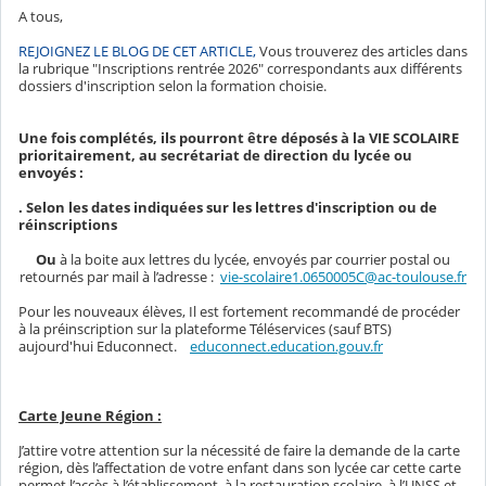
A tous,
REJOIGNEZ LE BLOG DE CET ARTICLE,
Vous trouverez des articles dans
la rubrique "Inscriptions rentrée 2026" correspondants aux différents
dossiers d'inscription selon la formation choisie.
Une fois complétés, ils pourront être déposés à la VIE SCOLAIRE
prioritairement, au secrétariat de direction du lycée ou
envoyés :
. Selon les dates indiquées sur les lettres d'inscription ou de
réinscriptions
Ou
à la boite aux lettres du lycée, envoyés par courrier postal ou
retournés par mail à l’adresse :
vie-scolaire1.0650005C@ac-toulouse.fr
Pour les nouveaux élèves, Il est fortement recommandé de procéder
à la préinscription sur la plateforme Téléservices (sauf BTS)
aujourd'hui Educonnect.
educonnect.education.gouv.fr
Carte Jeune Région :
J’attire votre attention sur la nécessité de faire la demande de la carte
région, dès l’affectation de votre enfant dans son lycée car cette carte
permet l’accès à l’établissement, à la restauration scolaire, à l’UNSS et