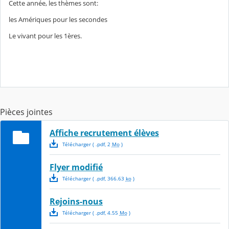
Cette année, les thèmes sont:
les Amériques pour les secondes
Le vivant pour les 1ères.
Pièces jointes
Affiche recrutement élèves
Télécharger
( .
pdf
,
2
Mo
)
Flyer modifié
Télécharger
( .
pdf
,
366.63
ko
)
Rejoins-nous
Télécharger
( .
pdf
,
4.55
Mo
)