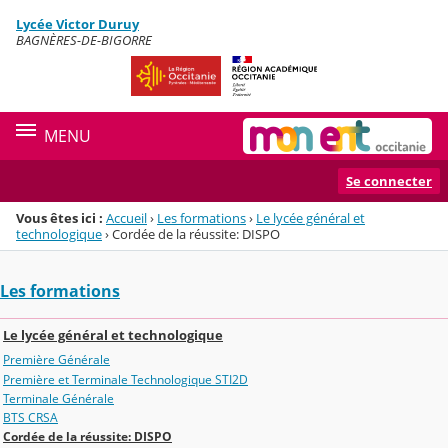
Panneau de gestion des cookies
Lycée Victor Duruy
Menu de la rubrique
Contenu
BAGNÈRES-DE-BIGORRE
MENU
Se connecter
Vous êtes ici :
Accueil
›
Les formations
›
Le lycée général et
technologique
›
Cordée de la réussite: DISPO
Les formations
Le lycée général et technologique
Première Générale
Première et Terminale Technologique STI2D
Terminale Générale
BTS CRSA
Cordée de la réussite: DISPO