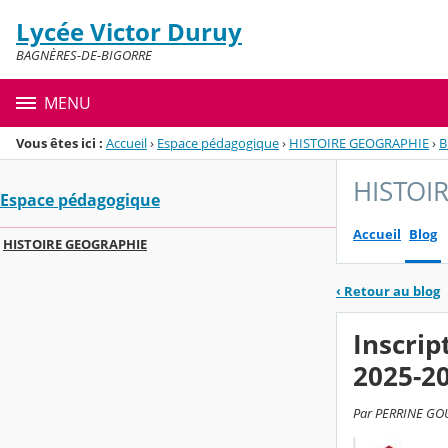
Panneau de gestion des cookies
Lycée Victor Duruy
Menu de la rubrique
Contenu
BAGNÈRES-DE-BIGORRE
MENU
Vous êtes ici :
Accueil
›
Espace pédagogique
›
HISTOIRE GEOGRAPHIE
›
B
HISTOI
Espace pédagogique
Accueil
Blog
HISTOIRE GEOGRAPHIE
‹
Retour au blog
Inscrip
2025-20
Par PERRINE GOUR