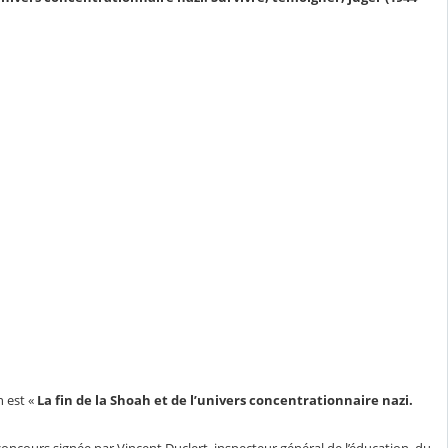
n est «
La fin de la Shoah et de l’univers concentrationnaire nazi.
oncours signée par Vincent Duclert, inspecteur général de l’éducation, du