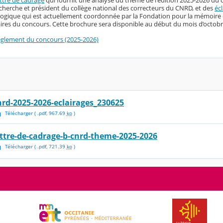
echerche et président du collège national des correcteurs du CNRD, et des
éc
gique qui est actuellement coordonnée par la Fondation pour la mémoire de
aires du concours. Cette brochure sera disponible au début du mois d’octobr
règlement du concours (2025-2026)
nrd-2025-2026-eclairages_230625
Télécharger
( .
pdf
,
967.69
ko
)
ettre-de-cadrage-b-cnrd-theme-2025-2026
Télécharger
( .
pdf
,
721.39
ko
)