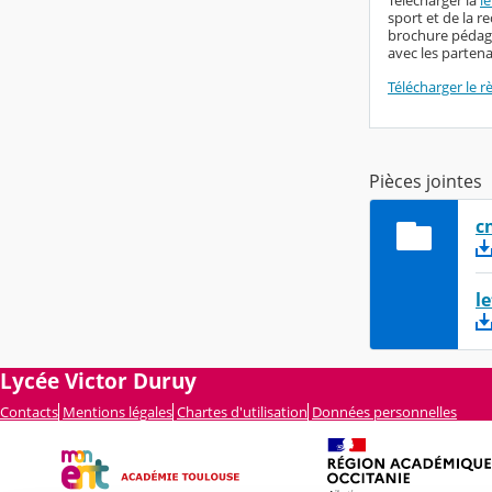
sport et de la r
brochure pédago
avec les parten
Télécharger le 
Pièces jointes
c
l
Lycée Victor Duruy
Contacts
Mentions légales
Chartes d'utilisation
Données personnelles