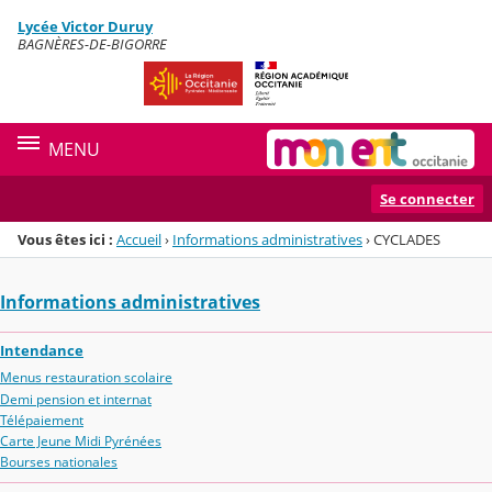
Panneau de gestion des cookies
Lycée Victor Duruy
Menu de la rubrique
Contenu
BAGNÈRES-DE-BIGORRE
MENU
Se connecter
Vous êtes ici :
Accueil
›
Informations administratives
›
CYCLADES
Informations administratives
Intendance
Menus restauration scolaire
Demi pension et internat
Télépaiement
Carte Jeune Midi Pyrénées
Bourses nationales