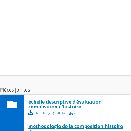
Pièces jointes
échelle descriptive d'évaluation
composition d'histoire
Télécharger
( .
pdf
,
1.20
Mo
)
méthodologie de la composition histoire