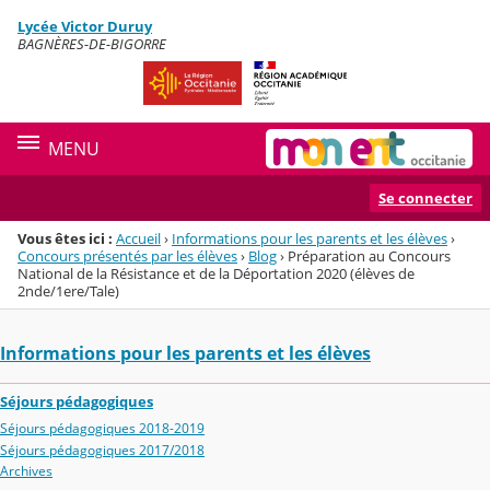
Panneau de gestion des cookies
Lycée Victor Duruy
Menu de la rubrique
Contenu
BAGNÈRES-DE-BIGORRE
MENU
Se connecter
Vous êtes ici :
Accueil
›
Informations pour les parents et les élèves
›
Concours présentés par les élèves
›
Blog
›
Préparation au Concours
National de la Résistance et de la Déportation 2020 (élèves de
2nde/1ere/Tale)
Informations pour les parents et les élèves
Séjours pédagogiques
Séjours pédagogiques 2018-2019
Séjours pédagogiques 2017/2018
Archives