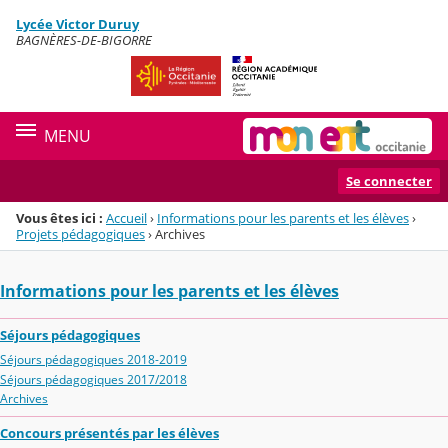
Panneau de gestion des cookies
Lycée Victor Duruy
Menu de la rubrique
Contenu
BAGNÈRES-DE-BIGORRE
MENU
Se connecter
Vous êtes ici :
Accueil
›
Informations pour les parents et les élèves
›
Projets pédagogiques
›
Archives
Informations pour les parents et les élèves
Séjours pédagogiques
Séjours pédagogiques 2018-2019
Séjours pédagogiques 2017/2018
Archives
Concours présentés par les élèves