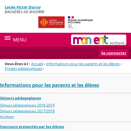
Panneau de gestion des cookies
Lycée Victor Duruy
Menu de la rubrique
Contenu
BAGNÈRES-DE-BIGORRE
MENU
Se connecter
Vous êtes ici :
Accueil
›
Informations pour les parents et les élèves
›
Projets pédagogiques
›
Informations pour les parents et les élèves
Séjours pédagogiques
Séjours pédagogiques 2018-2019
Séjours pédagogiques 2017/2018
Archives
Concours présentés par les élèves