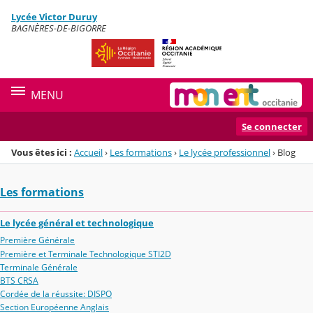
Panneau de gestion des cookies
Lycée Victor Duruy
Menu de la rubrique
Contenu
BAGNÈRES-DE-BIGORRE
MENU
Se connecter
Vous êtes ici :
Accueil
›
Les formations
›
Le lycée professionnel
›
Blog
Les formations
Le lycée général et technologique
Première Générale
Première et Terminale Technologique STI2D
Terminale Générale
BTS CRSA
Cordée de la réussite: DISPO
Section Européenne Anglais