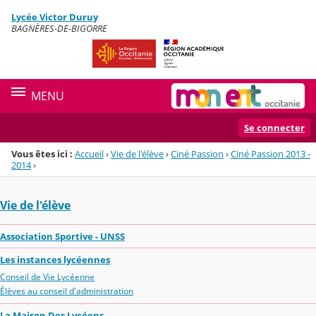
Panneau de gestion des cookies
Lycée Victor Duruy
Menu de la rubrique
Contenu
BAGNÈRES-DE-BIGORRE
MENU
Se connecter
Vous êtes ici :
Accueil
›
Vie de l'élève
›
Ciné Passion
›
Ciné Passion 2013 -
2014
›
Vie de l'élève
Association Sportive - UNSS
Les instances lycéennes
Conseil de Vie Lycéenne
Élèves au conseil d'administration
La Maison Des Lycéens