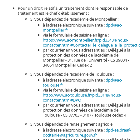
Pour un droit relatif à un traitement dont le responsable de
traitement est le chef d’établissement :
Si vous dépendez de l’académie de Montpellier :
à l’adresse électronique suivante :
dpd@ac-
montpellier.fr
via le formulaire de saisine en ligne :
https://www.ac-montpellier.fr/pid33434/nous-
contacter.html#Contacter_le_delegue_a_la_protec
par courrier en vous adressant au : Délégué à la
protection des données de l’académie de
Montpellier - 31, rue de l'Université - CS 39004 -
34064 Montpellier Cedex 2
Si vous dépendez de l’académie de Toulouse :
à l’adresse électronique suivante :
dpd@ac-
toulouse.fr
via le formulaire de saisine en ligne :
http://www.ac-toulouse.fr/pid33149/nous-
contacter.html#DPO
par courrier en vous adressant au : Délégué à la
protection des données de l’académie de
Toulouse - CS 87703 - 31077 Toulouse cedex 4
Si vous dépendez de l’enseignement agricole
à l’adresse électronique suivante :
dpd-ea.draaf-
occitanie@agriculture.gouv.fr
par courrier en vous adressant au : Délégué à la