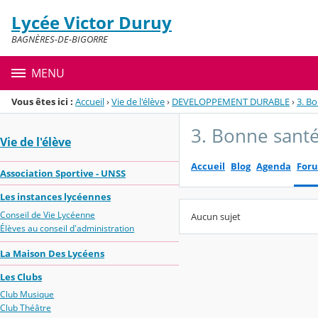
Panneau de gestion des cookies
Lycée Victor Duruy
Menu de la rubrique
Contenu
BAGNÈRES-DE-BIGORRE
MENU
Vous êtes ici :
Accueil
›
Vie de l'élève
›
DEVELOPPEMENT DURABLE
›
3. Bo
3. Bonne santé
Vie de l'élève
Accueil
Blog
Agenda
For
Association Sportive - UNSS
Les instances lycéennes
Conseil de Vie Lycéenne
Aucun sujet
Élèves au conseil d'administration
La Maison Des Lycéens
Les Clubs
Club Musique
Club Théâtre