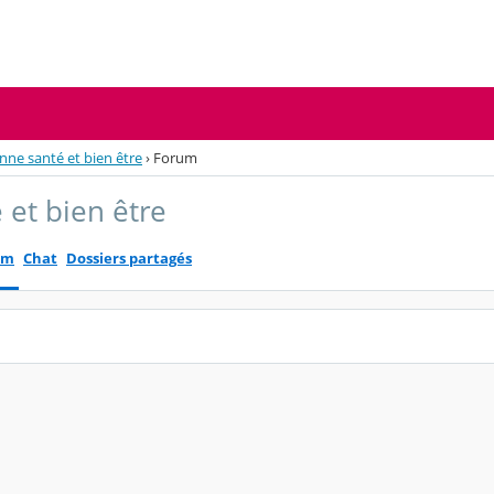
nne santé et bien être
›
Forum
 et bien être
um
Chat
Dossiers partagés