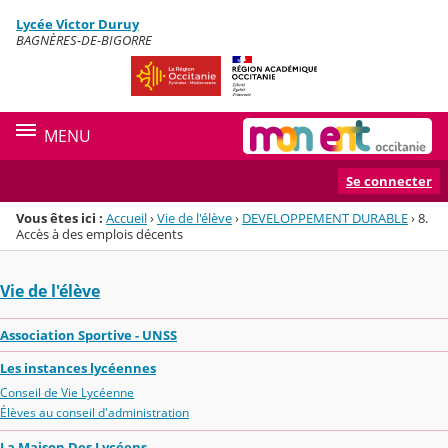
Panneau de gestion des cookies
Lycée Victor Duruy
Menu de la rubrique
Contenu
BAGNÈRES-DE-BIGORRE
MENU
Se connecter
Vous êtes ici :
Accueil
›
Vie de l'élève
›
DEVELOPPEMENT DURABLE
›
8.
Accès à des emplois décents
Vie de l'élève
Association Sportive - UNSS
Les instances lycéennes
Conseil de Vie Lycéenne
Élèves au conseil d'administration
La Maison Des Lycéens