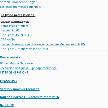
Section Européenne Anglais
Les enseignements optionnels
Le lycée professionnel
Le projet montagne
3ème Prépa Métiers
Bac Pro ASSP
Bac Pro MSPC et MELEC
CAP AAGA
Bac Pro Transports par Cables et remontée Mécaniques (TCRM)
Bac Pro MS (métiers de la sécurité)
Partenariats
BTS et Marine Nationale
Technicien de ligne RTE par apprentissage
INTER GENERATIONS
ERASMUS +
Section sportive Escalade
Journée Portes Ouvertes 21 mars 2026
INFOSUP