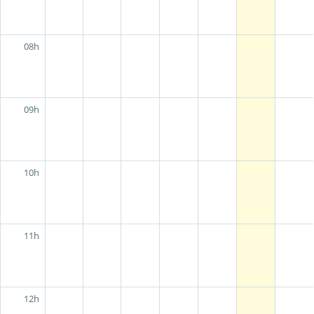
08h
09h
10h
11h
12h