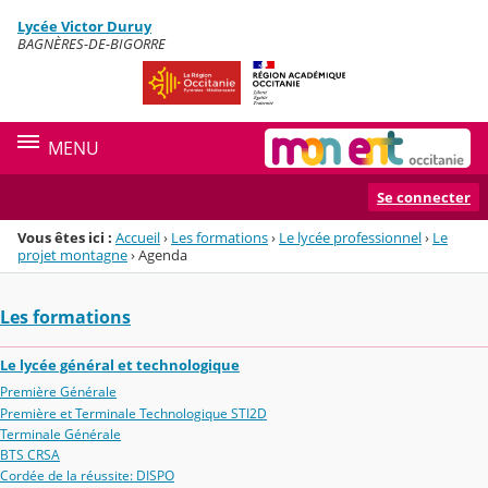
Panneau de gestion des cookies
Lycée Victor Duruy
Menu de la rubrique
Contenu
BAGNÈRES-DE-BIGORRE
MENU
Se connecter
Vous êtes ici :
Accueil
›
Les formations
›
Le lycée professionnel
›
Le
projet montagne
›
Agenda
Les formations
Le lycée général et technologique
Première Générale
Première et Terminale Technologique STI2D
Terminale Générale
BTS CRSA
Cordée de la réussite: DISPO