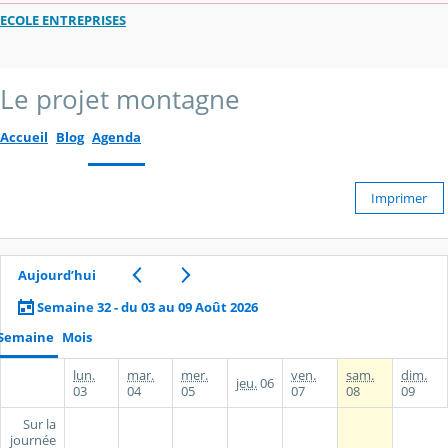
ECOLE ENTREPRISES
Le projet montagne
Accueil
Blog
Agenda
Imprimer
Aujourd’hui
Semaine 32 - du 03 au 09 Août 2026
Semaine
Mois
lun.
mar.
mer.
ven.
sam.
dim.
jeu.
06
03
04
05
07
08
09
Sur la
journée