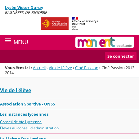
Panneau de gestion des cookies
Lycée Victor Duruy
Menu de la rubrique
Contenu
BAGNÈRES-DE-BIGORRE
MENU
Se connecter
Vous êtes ici :
Accueil
›
Vie de l'élève
›
Ciné Passion
›
Ciné Passion 2013 -
2014
Vie de l'élève
Association Sportive - UNSS
Les instances lycéennes
Conseil de Vie Lycéenne
Élèves au conseil d'administration
La Maison Des Lycéens