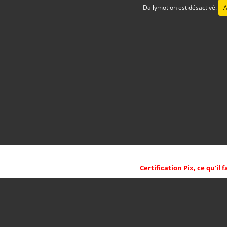
Dailymotion est désactivé.
A
Certification Pix, ce qu'il 