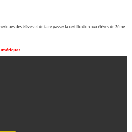
ues des élèves et de faire passer la certification aux élèves de 3ème
numériques