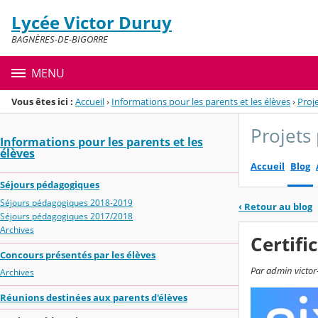
Panneau de gestion des cookies
Lycée Victor Duruy
Menu de la rubrique
Contenu
BAGNÈRES-DE-BIGORRE
MENU
Vous êtes ici :
Accueil
›
Informations pour les parents et les élèves
›
Proj
Projets
Informations pour les parents et les
élèves
Accueil
Blog
Séjours pédagogiques
Séjours pédagogiques 2018-2019
‹
Retour au blog
Séjours pédagogiques 2017/2018
Archives
Certifi
Concours présentés par les élèves
Par admin victor
Archives
Réunions destinées aux parents d'élèves