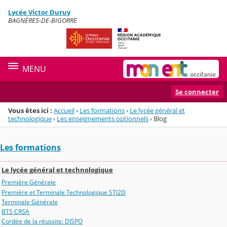
Panneau de gestion des cookies
Lycée Victor Duruy
Menu de la rubrique
Contenu
BAGNÈRES-DE-BIGORRE
MENU
Se connecter
Vous êtes ici :
Accueil
›
Les formations
›
Le lycée général et
technologique
›
Les enseignements optionnels
›
Blog
Les formations
Le lycée général et technologique
Première Générale
Première et Terminale Technologique STI2D
Terminale Générale
BTS CRSA
Cordée de la réussite: DISPO