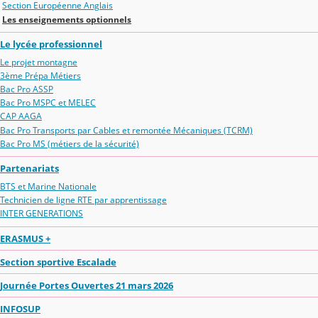
Section Européenne Anglais
Les enseignements optionnels
Le lycée professionnel
Le projet montagne
3ème Prépa Métiers
Bac Pro ASSP
Bac Pro MSPC et MELEC
CAP AAGA
Bac Pro Transports par Cables et remontée Mécaniques (TCRM)
Bac Pro MS (métiers de la sécurité)
Partenariats
BTS et Marine Nationale
Technicien de ligne RTE par apprentissage
INTER GENERATIONS
ERASMUS +
Section sportive Escalade
Journée Portes Ouvertes 21 mars 2026
INFOSUP